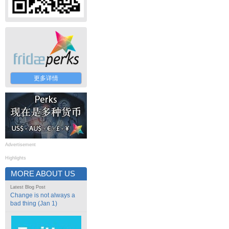
更多详情
Advertisement
Highlights
MORE ABOUT US
Latest Blog Post
Change is not always a
bad thing (Jan 1)