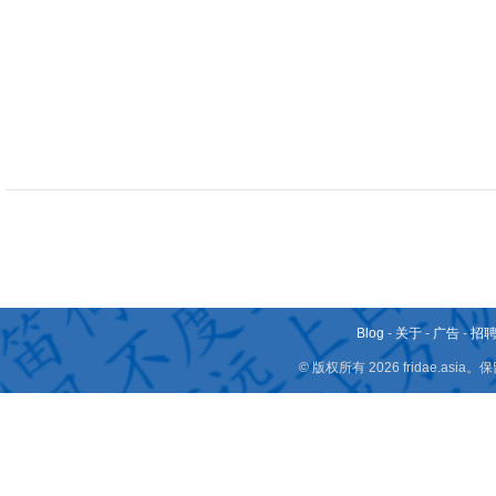
Blog
-
关于
-
广告
-
招
© 版权所有 2026 fridae.a