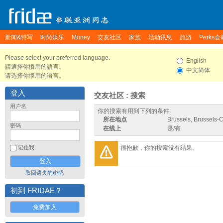
新闻&特写
时尚娱乐
Money
交友社区
家族
活动讯息
旅游
Perks会
Please select your preferred language.
English
請選擇你慣用的語言。
中文简体
请选择你惯用的语言。
登入
交友社区 : 搜索
用户名
你的搜索有用到下列的条件:
所在地点
Brussels, Brussels-C
密码
在线上
是/有
很抱歉，你的搜索没有结果。
记住我
取回遗失的密码
初到 FRIDAE？
免费加入