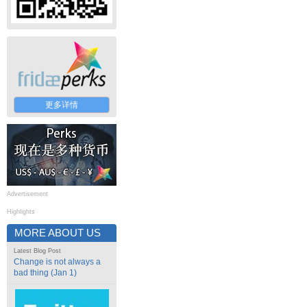
更多详情
Advertisement
Highlights
MORE ABOUT US
Latest Blog Post
Change is not always a
bad thing (Jan 1)