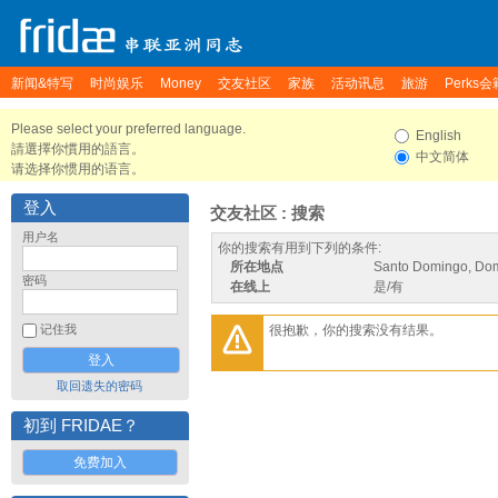
新闻&特写
时尚娱乐
Money
交友社区
家族
活动讯息
旅游
Perks会
Please select your preferred language.
English
請選擇你慣用的語言。
中文简体
请选择你惯用的语言。
登入
交友社区 : 搜索
用户名
你的搜索有用到下列的条件:
所在地点
Santo Domingo, Dom
密码
在线上
是/有
很抱歉，你的搜索没有结果。
记住我
取回遗失的密码
初到 FRIDAE？
免费加入