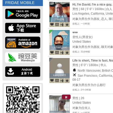
FRIDAE MOBILE
Hi, I’m David. I'm a nice guy,
friends, and more
男性 | 68 |
5' 6"
/
160lbs
| 白人
Los Angeles, California, Unit
对象为男生作为朋友, 恋人, 
Davidla
Davidla
在线上: 一小时前
♥️♥️♥️
变性人(男变女)
United States
对象为男生作为朋友, 聊天对
michael_sao
michael_sao
在线上: 31分钟前
Life is short, Time is fast. N
So enjoy every moment as i
男性 |
6' 0"
/
180lbs
| 华人
North Vancouver, British
kerry1978
kerry1978
San Francisco, California
08-17
对象为男生作为什么都行
在线上: 2个小时前
新
男性 | 26
United States
对象为任何人
georgeblessme
georgeblessme
在线上: 一小时前