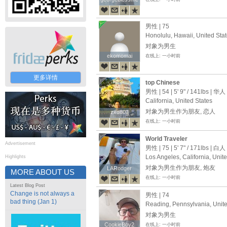
男性 | 75
Honolulu, Hawaii, United Sta
对象为男生
ekomomai
ekomomai
在线上: 一小时前
更多详情
top Chinese
男性 | 54 |
5' 9"
/
141lbs
| 华人
California, United States
对象为男生作为朋友, 恋人
zxd807
zxd807
在线上: 一小时前
World Traveler
Advertisement
男性 | 75 |
5' 7"
/
171lbs
| 白人
Los Angeles, California, Unit
Highlights
对象为男生作为朋友, 炮友
LARodger
LARodger
MORE ABOUT US
在线上: 一小时前
Latest Blog Post
Change is not always a
男性 | 74
bad thing (Jan 1)
Reading, Pennsylvania, Unite
对象为男生
CookieBoy2
CookieBoy2
在线上: 一小时前