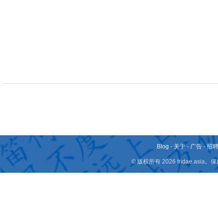
Blog
-
关于
-
广告
-
招
© 版权所有 2026 fridae.a