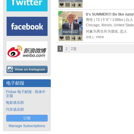
It's SUMMER!!! Be like natu
me into a loving, long-term r
男性 | 72 |
5' 6"
/
138lbs
| 白人
Chicago, Illinois, United State
对象为男生作为朋友, 恋人
markie222
markie222
在线上: 18秒前
1
2
2頁
电子邮报
Fridae 电子邮报 - 简体中
文版
电影俱乐部
汽车俱乐部
订阅
Manage Subscriptions