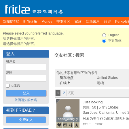
新闻&特写
时尚娱乐
Money
交友社区
家族
活动讯息
旅游
Perks会
Please select your preferred language.
English
請選擇你慣用的語言。
中文简体
请选择你惯用的语言。
登入
交友社区 : 搜索
用户名
密码
你的搜索有用到下列的条件:
所在地点
United States
在线上
是/有
记住我
1
2
2頁
取回遗失的密码
Just looking
男性 | 50 |
5' 9"
/
165lbs
初到 FRIDAE？
San Jose, California, United 
对象为男生作为炮友, 聊天对
asian_webguy
asian_webguy
免费加入
在线上: 一小时前