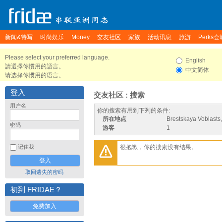
新闻&特写
时尚娱乐
Money
交友社区
家族
活动讯息
旅游
Perks会
Please select your preferred language.
English
請選擇你慣用的語言。
中文简体
请选择你惯用的语言。
登入
交友社区 : 搜索
用户名
你的搜索有用到下列的条件:
所在地点
Brestskaya Voblasts
密码
游客
1
很抱歉，你的搜索没有结果。
记住我
取回遗失的密码
初到 FRIDAE？
免费加入