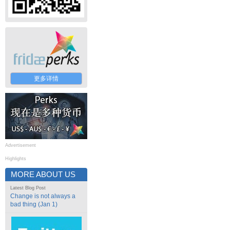
更多详情
Advertisement
Highlights
MORE ABOUT US
Latest Blog Post
Change is not always a
bad thing (Jan 1)