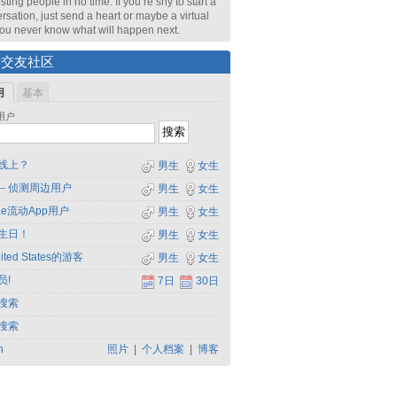
sting people in no time. If you’re shy to start a
rsation, just send a heart or maybe a virtual
 You never know what will happen next.
索交友社区
用
基本
用户
线上？
男生
女生
－侦测周边用户
男生
女生
dae流动App用户
男生
女生
生日！
男生
女生
ited States的游客
男生
女生
员!
7日
30日
搜索
搜索
h
照片
|
个人档案
|
博客