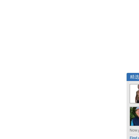
精
Now
Find 