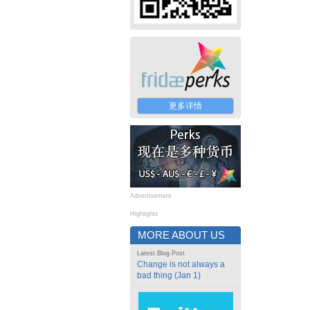
更多详情
Advertisement
Highlights
MORE ABOUT US
Latest Blog Post
Change is not always a
bad thing (Jan 1)