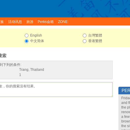
家族
活动讯息
旅游
Perks会籍
ZONE:
English
台灣繁體
中文简体
香港繁體
搜索
到下列的条件:
Trang, Thailand
1
歉，你的搜索没有结果。
PE
Frida
and f
the p
renow
a few
brows
the s