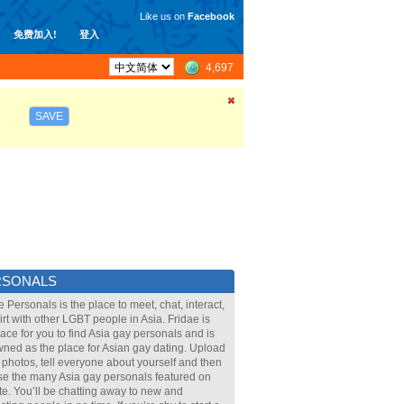
Like us on
Facebook
免费加入!
登入
4,697
SAVE
RSONALS
e Personals is the place to meet, chat, interact,
lirt with other LGBT people in Asia. Fridae is
lace for you to find Asia gay personals and is
ned as the place for Asian gay dating. Upload
 photos, tell everyone about yourself and then
e the many Asia gay personals featured on
ite. You’ll be chatting away to new and