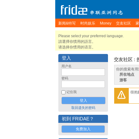
新闻&特写
时尚娱乐
Money
交友社区
Please select your preferred language.
請選擇你慣用的語言。
请选择你惯用的语言。
登入
交友社区 : 
用户名
你的搜索有用
所在地点
密码
游客
很抱
记住我
取回遗失的密码
初到 FRIDAE？
免费加入