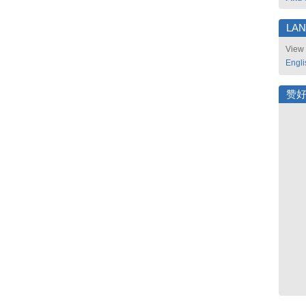
LA
View 
Engli
赞