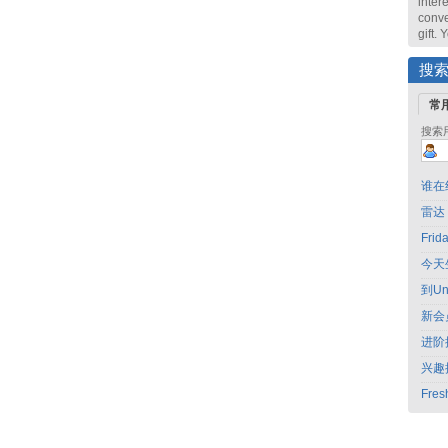
intere
conve
gift.
搜
常
搜索
谁在
雷达
Fri
今天
到Un
新会
进阶
兴趣
Fres