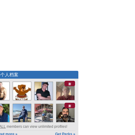
选个人档案
新
新
ALL
members can view unlimited profiles!
out more »
Get Perks »