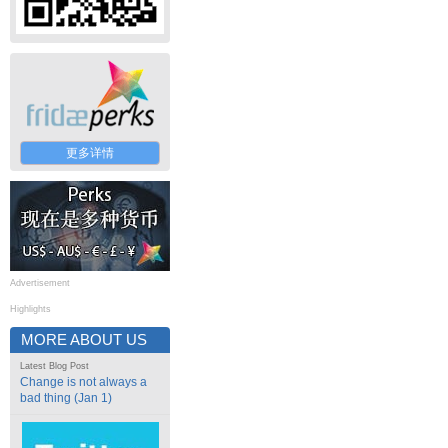
更多详情
Advertisement
Highlights
MORE ABOUT US
Latest Blog Post
Change is not always a
bad thing (Jan 1)