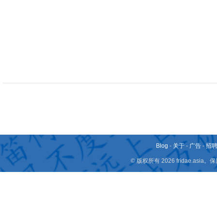
Blog
-
关于
-
广告
-
招
© 版权所有 2026 fridae.a