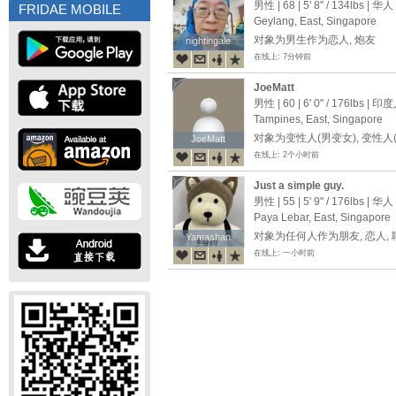
须男同
男性 | 68 |
5' 8"
/
134lbs
| 华人
FRIDAE MOBILE
Geylang, East, Singapore
对象为男生作为恋人, 炮友
nightingale
nightingale
在线上: 7分钟前
JoeMatt
男性 | 60 |
6' 0"
/
176lbs
| 印
Tampines, East, Singapore
对象为变性人(男变女), 变性人(
JoeMatt
JoeMatt
在线上: 2个小时前
Just a simple guy.
男性 | 55 |
5' 9"
/
176lbs
| 华人
Paya Lebar, East, Singapore
对象为任何人作为朋友, 恋人,
Yamashan
Yamashan
在线上: 一小时前