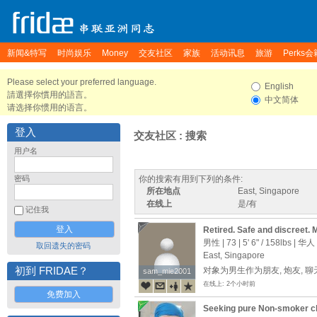
新闻&特写
时尚娱乐
Money
交友社区
家族
活动讯息
旅游
Perks会
Please select your preferred language.
English
請選擇你慣用的語言。
中文简体
请选择你惯用的语言。
登入
交友社区 : 搜索
用户名
密码
你的搜索有用到下列的条件:
所在地点
East, Singapore
在线上
是/有
记住我
Retired. Safe and discreet. 
男性 | 73 |
5' 6"
/
158lbs
| 华人
取回遗失的密码
East, Singapore
初到 FRIDAE？
对象为男生作为朋友, 炮友, 
sam_mie2001
sam_mie2001
在线上: 2个小时前
免费加入
Seeking pure Non-smoke