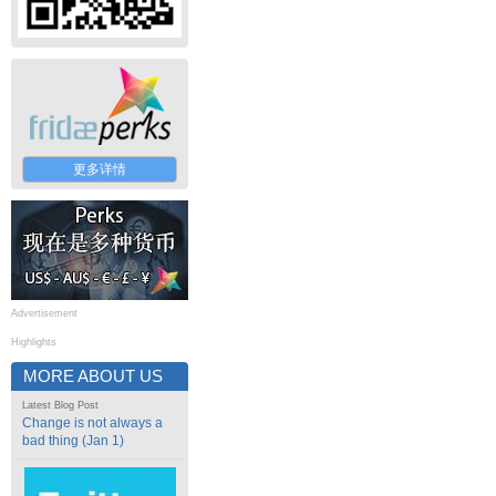
更多详情
Advertisement
Highlights
MORE ABOUT US
Latest Blog Post
Change is not always a
bad thing (Jan 1)