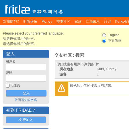
新闻&特写
时尚娱乐
Money
交友社区
家族
活动讯息
旅游
Perks会
Please select your preferred language.
English
請選擇你慣用的語言。
中文简体
请选择你惯用的语言。
登入
交友社区 : 搜索
用户名
你的搜索有用到下列的条件:
所在地点
Kars, Turkey
密码
游客
1
很抱歉，你的搜索没有结果。
记住我
取回遗失的密码
初到 FRIDAE？
免费加入