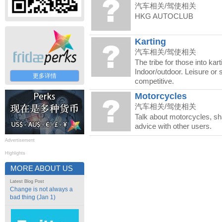
汽车相关/驾使相关
HKG AUTOCLUB
Karting
汽车相关/驾使相关
The tribe for those into kart
Indoor/outdoor. Leisure or 
更多详情
competitive.
Motorcycles
汽车相关/驾使相关
Talk about motorcycles, s
advice with other users.
Advertisement
Highlights
MORE ABOUT US
Latest Blog Post
Change is not always a
bad thing (Jan 1)