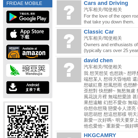
Cars and Driving
FRIDAE MOBILE
汽车相关/驾使相关
For the love of the open ro
that take you down them.
Classic Car
汽车相关/驾使相关
Owners and enthusiasts of
(typically cars over 25 year
david chen
汽车相关/驾使相关
我 想哭想笑 也想跳~ 想呼
端想某人 想得天昏地暗 還
想破紅塵 想風想雨 也想醉
歪想對 快想醉~ 無愁無慮
風花說月裡 無端想愛誰 甚
果想遠離 幻想不愛你 無端
你想你想飛 戀愛令人漂亮
胡思胡想 想這想那樣 明天
新愛一次好嗎~ 明天要穿上
他也愛他~ 重新愛一個好嗎
HKGCAMRY