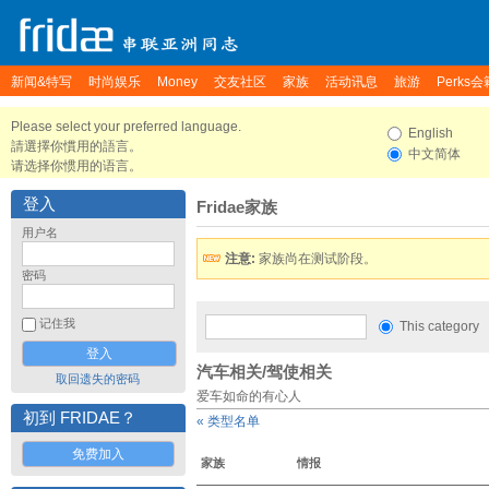
新闻&特写
时尚娱乐
Money
交友社区
家族
活动讯息
旅游
Perks会
Please select your preferred language.
English
請選擇你慣用的語言。
中文简体
请选择你惯用的语言。
登入
Fridae家族
用户名
注意:
家族尚在测试阶段。
密码
记住我
This category
汽车相关/驾使相关
取回遗失的密码
爱车如命的有心人
初到 FRIDAE？
« 类型名单
免费加入
家族
情报