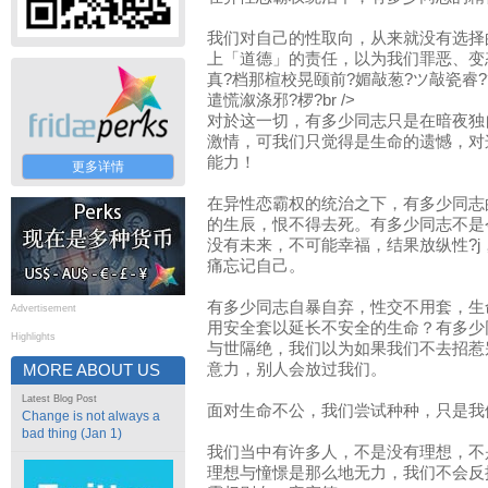
我们对自己的性取向，从来就没有选择
上「道德」的责任，以为我们罪恶、变
真?档那楦校晃颐前?媚敲葱?ツ敲瓷睿?
遣慌溆涤邪?椤?br />
对於这一切，有多少同志只是在暗夜独
激情，可我们只觉得是生命的遗憾，对
能力！
更多详情
在异性恋霸权的统治之下，有多少同志
的生辰，恨不得去死。有多少同志不是
没有未来，不可能幸福，结果放纵性?
痛忘记自己。
有多少同志自暴自弃，性交不用套，生
Advertisement
用安全套以延长不安全的生命？有多少
Highlights
与世隔绝，我们以为如果我们不去招惹
意力，别人会放过我们。
MORE ABOUT US
Latest Blog Post
面对生命不公，我们尝试种种，只是我
Change is not always a
bad thing (Jan 1)
我们当中有许多人，不是没有理想，不
理想与憧憬是那么地无力，我们不会反