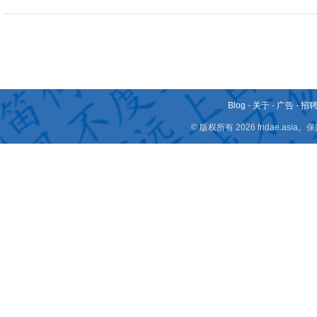
Blog
-
关于
-
广告
-
招
© 版权所有 2026 fridae.a