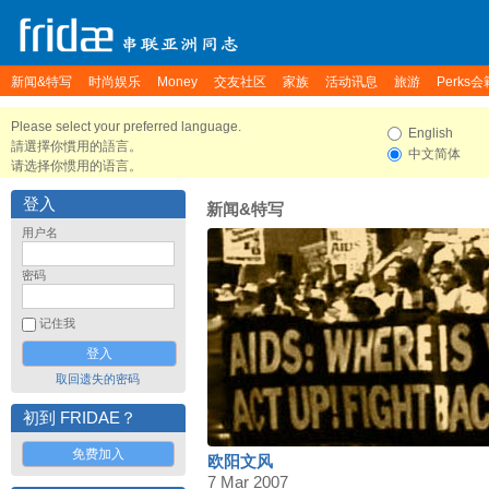
新闻&特写
时尚娱乐
Money
交友社区
家族
活动讯息
旅游
Perks会
Please select your preferred language.
English
請選擇你慣用的語言。
中文简体
请选择你惯用的语言。
登入
新闻&特写
用户名
密码
记住我
取回遗失的密码
初到 FRIDAE？
免费加入
欧阳文风
7 Mar 2007