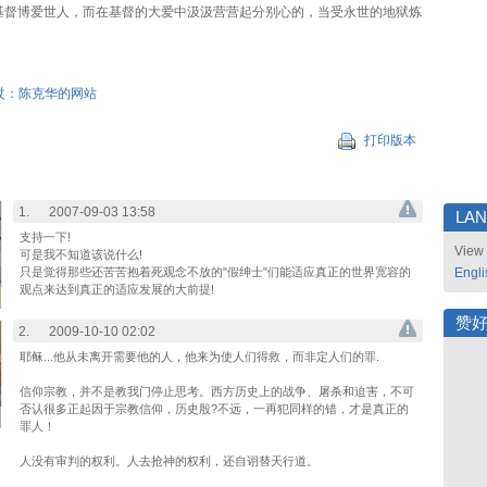
基督博爱世人，而在基督的大爱中汲汲营营起分别心的，当受永世的地狱炼
杖：陈克华的网站
打印版本
1.
2007-09-03 13:58
LA
支持一下!
View 
可是我不知道该说什么!
只是觉得那些还苦苦抱着死观念不放的"假绅士"们能适应真正的世界宽容的
Engli
观点来达到真正的适应发展的大前提!
赞
2.
2009-10-10 02:02
耶稣...他从未离开需要他的人，他来为使人们得救，而非定人们的罪.
信仰宗教，并不是教我门停止思考。西方历史上的战争、屠杀和迫害，不可
否认很多正起因于宗教信仰，历史殷?不远，一再犯同样的错，才是真正的
罪人！
人没有审判的权利。人去抢神的权利，还自诩替天行道。