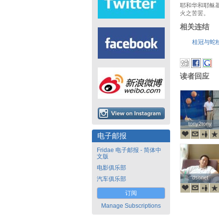
耶和华和耶稣
火之苦罢。
相关连结
桂冠与蛇
读者回应
tony2tony
tony2tony
电子邮报
Fridae 电子邮报 - 简体中
文版
电影俱乐部
dsonet
dsonet
汽车俱乐部
订阅
Manage Subscriptions