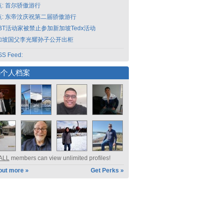
点: 首尔骄傲游行
点: 东帝汶庆祝第二届骄傲游行
GBT活动家被禁止参加新加坡Tedx活动
加坡国父李光耀孙子公开出柜
S Feed:
选个人档案
ALL
members can view unlimited profiles!
out more »
Get Perks »