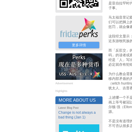
是亚伯拉罕时
子事。
马太福音里记
们可以把脚上
惩罚，就会像
这段经文显示
近东游牧民族
更多详情
而「反肛交」
码」的读者或
经是「人」写
必定就存有犯
为什么教会需
移内部矛盾的
（witch 
Advertisement
犹太人、吉普
Highlights
上述哪一个不
MORE ABOUT US
画上等号被冠
尔顿·强（El
Latest Blog Post
源。
Change is not always a
bad thing (Jan 1)
不是没有道理
不可否认很多