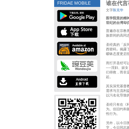
谁在代言
FRIDAE MOBILE
文字
陈克华
医学院里的精神
世纪的台湾却
普遍存在宗教界
族群间的高同
圣经真的「反
西密码」揭露
暧昧态度更启
而打开圣经可
──淫妇、妓
们得救，而非
起。
其实深究基督
需求与主流利
以污名化导致
圣经只有在《
为。但旧约和
性行为。
另外，以今日医
字，今日同志