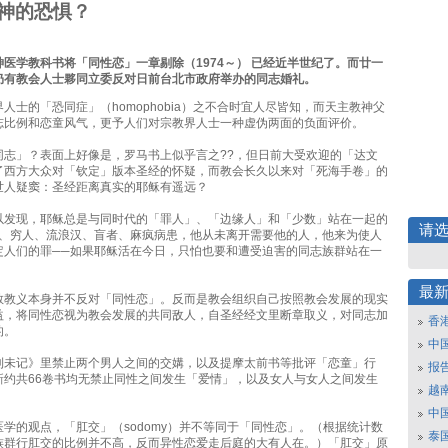
神的恐惧？
医学教科书将「同性恋」一章剔除（1974～） 已经近半世纪了。而廿一
仍有教会人士夥同立委反对日前台北市政府举办的同志婚礼。
人士的「恐同症」（homophobia）之不合时宜人尽皆知，而天主教神父
志比例和恋童风气，更予人们对宗教界人士一种虚伪两面的负面评价。
同志」？表面上好像是，罗马书上似乎言之??，但日前大受欢迎的「达文
了西方大众对「钦定」版本圣经的怀疑，而教会长久以来对「死海手卷」的
世人疑窦：圣经距离真实的耶稣有遥远？
以发现，耶稣总是与同时代的「罪人」、「边缘人」和「少数」站在一起的
请
女、穷人、流浪汉、盲者、麻疯病患，他从未离开需要他的人，他来为使人
定人们的罪──如果耶稣活在今日，只怕也要和遭受迫害的同志族群站在一
最
教教义本身并不反对「同性恋」。反而是教会组织自己按照教会发展的现实
益，将同性恋视为教会发展的共同敌人，自圣经经文里断章取义，对同志加
香
的。
中
利未记》里禁止两个男人之间的交媾，以及提摩太前书等批评「恋童」行
报
新约共66卷书均无禁止同性之间发生「爱情」，以及女人与女人之间发生
越南
中
学的观点，「肛交」（sodomy）并不等同于「同性恋」。（根据统计数
泰
族群行肛交的比例并不高，反而异性恋爱走后庭的大有人在。）「肛交」原