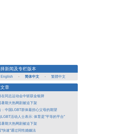
选择新闻及专栏版本
English
-
简体中文
-
繁體中文
新文章
港在同志运动会中斩获金银牌
国暑期大热网剧被迫下架
告：中国LGBT群体最担心父母的期望
LGBT活动人士表示: 体育是"平等的平台"
国暑期大热网剧被迫下架
国"快速"通过同性婚姻法