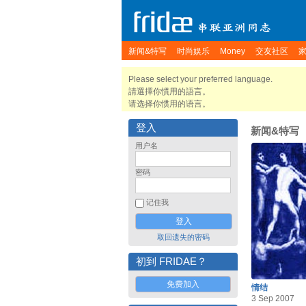
新闻&特写
时尚娱乐
Money
交友社区
Please select your preferred language.
請選擇你慣用的語言。
请选择你惯用的语言。
登入
新闻&特写
用户名
密码
记住我
取回遗失的密码
初到 FRIDAE？
免费加入
情结
3 Sep 2007