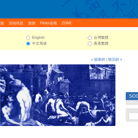
家族
活动讯息
旅游
Perks会籍
ZONE:
English
台灣繁體
中文简体
香港繁體
« 较新的
|
较旧的 »
SOC