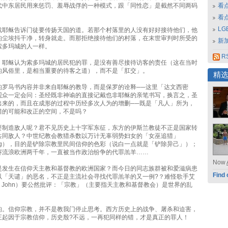
代中东居民用来惩罚、羞辱战俘的一种模式，跟「同性恋」是截然不同两码
看
看
L
载耶稣告诉门徒要传扬天国的道。若那个村落里的人没有好好接待他们，他
的尘埃抖干净，转身就走。而那拒绝接待他们的村落，在末世审判时所受的
新
索多玛城的人一样。
RS
：耶稣认为索多玛城的居民犯的罪，是没有善尽接待访客的责任（这在当时
的风俗里，是相当重要的待客之道），而不是「肛交」。
精
的罗马书内容并非来自耶稣的教导，而是保罗的诠释──这里「达文西密
观众一定会问：圣经既非神谕的直接记戴也非耶稣的亲笔书写，换言之，圣
出来的，而且在成形的过程中历经多次人为的增删──既是「凡人」所为，
错的可能和改正的空间，不是吗？
要制造敌人呢？君不见历史上十字军东征，东方的伊斯兰教徒不正是国家转
共同敌人？中世纪教会教猎杀数以万计无辜弱势妇女的「女巫追猎」
hunting），目的是铲除宗教里民间信仰的色彩（说白一点就是「铲除异己」）；
赛流浪欧洲两千年，一直被当作政治纷争的代罪羔羊……
Now
是发生在信仰天主教和基督教的欧洲国家？而今日的同志族群被和爱滋病患
Find 
以「天谴」的恶名，不正是主流社会寻找代罪羔羊的又一例?？难怪歌手艾
ton John）要公然批评：「宗教」（主要指天主教和基督教会）是世界的乱
的。信仰宗教，并不是教我门停止思考。西方历史上的战争、屠杀和迫害，
正起因于宗教信仰，历史殷?不远，一再犯同样的错，才是真正的罪人！