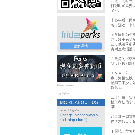
在远古的时代
打球时却风姿
了他。
十多年后，同
餐，还收了个
同学问他为何
烈，冷不妨父
口，他流落街
更多详情
青时生意滔滔
白先勇的《孽
父，阿凤则跟
１９８６年，
点，海报也以「
然剪了不少，
Advertisement
欺欺人。
Highlights
二十年后，曹
MORE ABOUT US
植伟和杨佑宁
潮。
Latest Blog Post
Change is not always a
台北新公园有
bad thing (Jan 1)
逢周末假日，
下回吧，带你