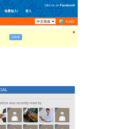
Like us on
Facebook
免费加入!
登入
4,683
SAVE
IAL
article was recently read by