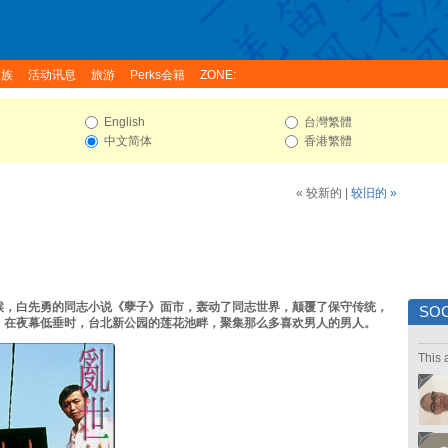
家族
活动讯息
旅游
Perks会籍
ZONE:
English
台灣繁體
中文简体
香港繁體
« 较新的
|
较旧的 »
候，白先勇的同志小说《孽子》面市，轰动了同志世界，颠覆了保守传统，
SOC
，在夜幕低垂时，台北新公园的莲花池畔，聚集那么多喜欢男人的男人。
This 