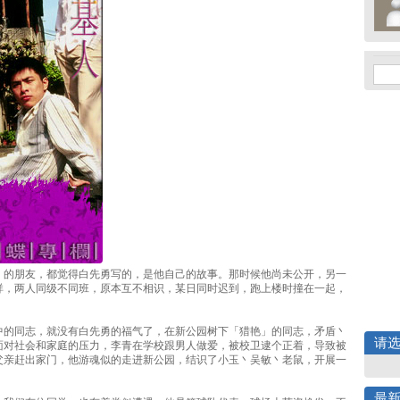
》的朋友，都觉得白先勇写的，是他自己的故事。那时候他尚未公开，另一
祥，两人同级不同班，原本互不相识，某日同时迟到，跑上楼时撞在一起，
。
中的同志，就没有白先勇的福气了，在新公园树下「猎艳」的同志，矛盾丶
请
面对社会和家庭的压力，李青在学校跟男人做爱，被校卫逮个正着，导致被
父亲赶出家门，他游魂似的走进新公园，结识了小玉丶吴敏丶老鼠，开展一
最