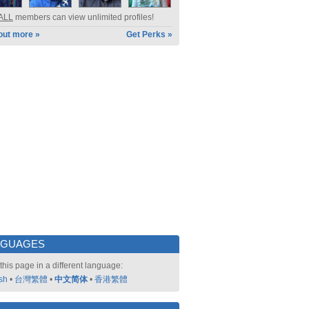
ALL
members can view unlimited profiles!
out more »
Get Perks »
NGUAGES
this page in a different language:
sh
•
台灣繁體
•
中文简体
•
香港繁體