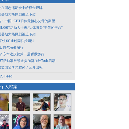
港在同志运动会中斩获金银牌
国暑期大热网剧被迫下架
告：中国LGBT群体最担心父母的期望
LGBT活动人士表示: 体育是"平等的平台"
国暑期大热网剧被迫下架
国"快速"通过同性婚姻法
点: 首尔骄傲游行
点: 东帝汶庆祝第二届骄傲游行
GBT活动家被禁止参加新加坡Tedx活动
加坡国父李光耀孙子公开出柜
S Feed:
选个人档案