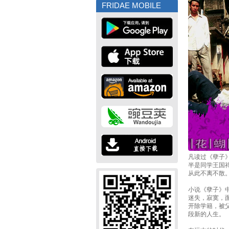
FRIDAE MOBILE
凡读过《孽子
半是同学王国
从此不离不散
小说《孽子》
迷失，寂寞，
开除学籍，被
段新的人生。