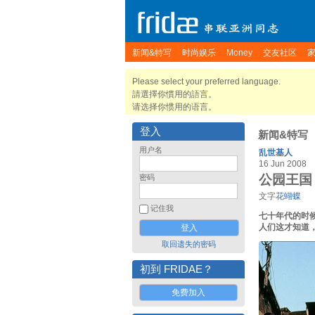
新闻&特写
时尚娱乐
Money
交友社区
Please select your preferred language.
請選擇你慣用的語言。
请选择你惯用的语言。
登入
新闻&特写
用户名
乱世基人
16 Jun 2008
公园王国
密码
文字
花蝴蝶
记住我
七十年代的时
人们这才知道
取回遗失的密码
初到 FRIDAE？
免费加入