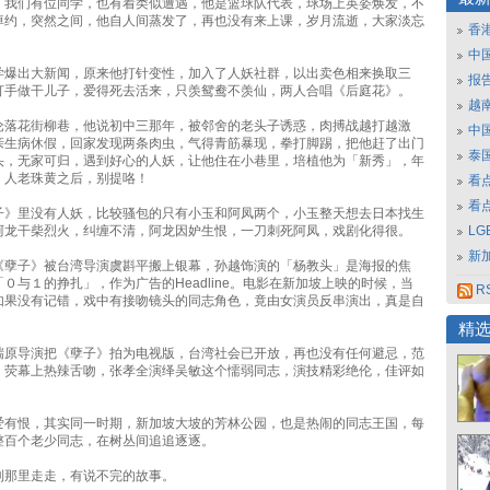
，我们有位同学，也有着类似遭遇，他是篮球队代表，球场上英姿焕发，不
绰约，突然之间，他自人间蒸发了，再也没有来上课，岁月流逝，大家淡忘
香
中
学爆出大新闻，原来他打针变性，加入了人妖社群，以出卖色相来换取三
报
打手做干儿子，爱得死去活来，只羡鸳鸯不羡仙，两人合唱《后庭花》。
越南
沦落花街柳巷，他说初中三那年，被邻舍的老头子诱惑，肉搏战越打越激
中
亲生病休假，回家发现两条肉虫，气得青筋暴现，拳打脚踢，把他赶了出门
泰
头，无家可归，遇到好心的人妖，让他住在小巷里，培植他为「新秀」，年
，人老珠黄之后，别提咯！
看
看
子》里没有人妖，比较骚包的只有小玉和阿凤两个，小玉整天想去日本找生
阿龙干柴烈火，纠缠不清，阿龙因妒生恨，一刀刺死阿凤，戏剧化得很。
L
新
《孽子》被台湾导演虞斟平搬上银幕，孙越饰演的「杨教头」是海报的焦
０与１的挣扎」，作为广告的Headline。电影在新加坡上映的时候，当
RS
如果没有记错，戏中有接吻镜头的同志角色，竟由女演员反串演出，真是自
精
瑞原导演把《孽子》拍为电视版，台湾社会已开放，再也没有任何避忌，范
，荧幕上热辣舌吻，张孝全演绎吴敏这个懦弱同志，演技精彩绝伦，佳评如
爱有恨，其实同一时期，新加坡大坡的芳林公园，也是热闹的同志王国，每
整百个老少同志，在树丛间追追逐逐。
到那里走走，有说不完的故事。