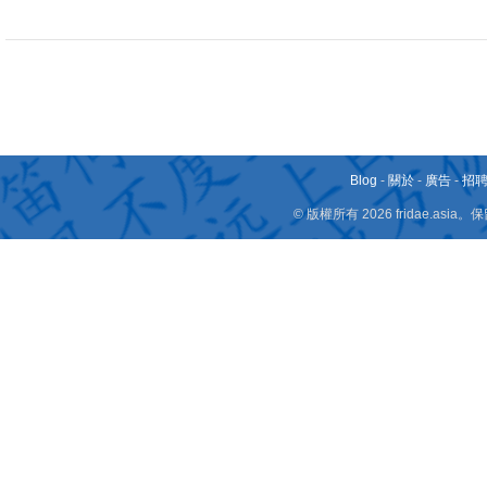
Blog
-
關於
-
廣告
-
招
© 版權所有 2026 fridae.a