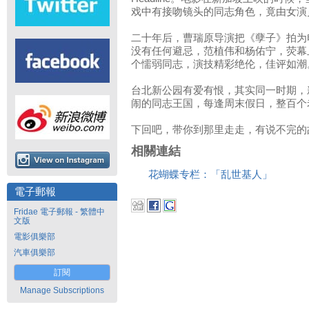
戏中有接吻镜头的同志角色，竟由女演
二十年后，曹瑞原导演把《孽子》拍为
没有任何避忌，范植伟和杨佑宁，荧幕
个懦弱同志，演技精彩绝伦，佳评如潮
台北新公园有爱有恨，其实同一时期，
闹的同志王国，每逢周末假日，整百个
下回吧，带你到那里走走，有说不完的
相關連結
花蝴蝶专栏：「乱世基人」
電子郵報
Fridae 電子郵報 - 繁體中
文版
電影俱樂部
汽車俱樂部
訂閱
Manage Subscriptions