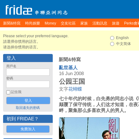
新聞&特寫
時尚娛樂
Money
交友社區
家族
活動訊息
旅遊
Perks會
Please select your preferred language.
English
請選擇你慣用的語言。
中文简体
请选择你惯用的语言。
登入
新聞&特寫
用戶名
亂世基人
16 Jun 2008
密碼
公园王国
文字
花蝴蝶
記住我
七十年代的时候，白先勇的同志小说《
颠覆了保守传统，人们这才知道，在夜
取回遺失的密碼
畔，聚集那么多喜欢男人的男人。
初到 FRIDAE？
免費加入