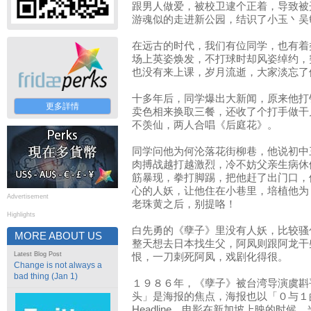
跟男人做爱，被校卫逮个正着，导致被
游魂似的走进新公园，结识了小玉丶吴
在远古的时代，我们有位同学，也有着
场上英姿焕发，不打球时却风姿绰约，
也没有来上课，岁月流逝，大家淡忘了
十多年后，同学爆出大新闻，原来他打
更多詳情
卖色相来换取三餐，还收了个打手做干
不羡仙，两人合唱《后庭花》。
同学问他为何沦落花街柳巷，他说初中
肉搏战越打越激烈，冷不妨父亲生病休
筋暴现，拳打脚踢，把他赶了出门口，
心的人妖，让他住在小巷里，培植他为
Advertisement
老珠黄之后，别提咯！
Highlights
白先勇的《孽子》里没有人妖，比较骚
MORE ABOUT US
整天想去日本找生父，阿凤则跟阿龙干
Latest Blog Post
恨，一刀刺死阿凤，戏剧化得很。
Change is not always a
bad thing (Jan 1)
１９８６年，《孽子》被台湾导演虞斟
头」是海报的焦点，海报也以「０与１
Headline。电影在新加坡上映的时