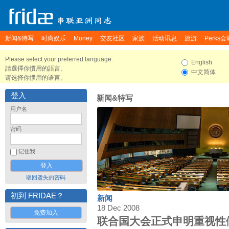
新闻&特写
时尚娱乐
Money
交友社区
家族
活动讯息
旅游
Perks会
Please select your preferred language.
English
請選擇你慣用的語言。
中文简体
请选择你惯用的语言。
登入
新闻&特写
用户名
密码
记住我
取回遗失的密码
初到 FRIDAE？
新闻
18 Dec 2008
免费加入
联合国大会正式申明重视性