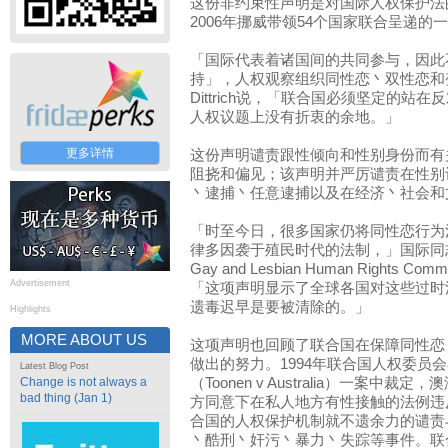
这份非约束性声明是对国际人权保护法
2006年挪威带领54个国家联合呈递的
「国际代表着诸国间的共同参与，因此
持」，人权观察组织同性恋丶双性恋和变
Dittrich说，「联合国必须坚定的
人权议题上没有折衷的余地。」
更多详情
这份声明谴责跟性倾向和性别身份而有
阻挠和偏见；该声明并严厉谴责在性别
丶逮捕丶任意逮捕以及在经济丶社会和
「时至今日，很多国家仍将同性恋行为
律多因袭于殖民时代的法制，」国际同志人权委
Gay and Lesbian Human Rights Co
Advertisement
「这项声明显示了全球各国对这些过时
遗毒迟早是要被清除的。」
Highlights
MORE ABOUT US
这项声明也回顾了联合国在保障同性恋
做出的努力。1994年联合国人权委员
Latest Blog Post
Change is not always a
（Toonen v Australia）一案
bad thing (Jan 1)
方同意下在私人地方有性接触的法例违
合国的人权保护机制就不遗余力的谴责
丶酷刑丶奸污丶暴力丶失踪等事件。联