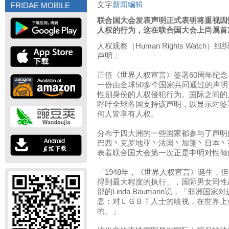
文字
新闻编辑
FRIDAE MOBILE
联合国大会发表声明正式表明将重视因
人权的行为，这在联合国大会上尚属首
人权观察（Human Rights Watch）
声明：
正值《世界人权宣言》签署60周年纪念
一份由全球50多个国家共同通过的声
性别身份的人权侵犯行为。国际之间的
呼吁全球各国支持该声明，以显示对签
何人皆享有人权。
分布于四大洲的一些国家都参与了声明
巴西丶克罗地亚丶法国丶加蓬丶日本丶
表着联合国大会第一次正是申明对性倾
「1948年，《世界人权宣言》诞生，
得到最大程度的执行」，国际男女同性
部的Linda Baumann说，「非洲
息：对ＬＧＢＴ人士的歧视，在世界上
的。」