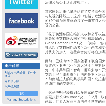
法律和法令上终止歧视行为。
其它国际组织也坚决站在了支持联合国
与歧视的阵线上，这其中包括了欧洲理事
的34个成员国集体通过了一份支持人
视的公告。
「拉丁美洲各国在维护人权和公平权益
国是坚决支持联合国的声明和决议的，
Gloria Careaga Perez说，「
都掀起了支持同性恋者丶双性恋者和变
持势力的加入，这些声音势必将愈加洪
目前，已经有55个国家签署了联合国
安道尔丶亚美尼亚丶澳大利亚丶波斯尼
电子邮报
角丶中非共和国丶智利丶厄瓜多尔丶乔
Fridae 电子邮报 - 简体中
支敦士登丶墨西哥丶门的内哥罗丶纽西
文版
丶前南斯拉夫的马其顿共和国丶乌拉圭
电影俱乐部
是该声明的签署国。
汽车俱乐部
「这份声明已经得到众多国家的支持」，加拿大A
订阅
的副执行长Kim Vance说，「12月
Manage Subscriptions
讯息：世界人权宣言真的是全世界的宣