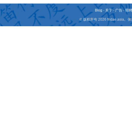
Blog
-
关于
-
广告
-
招
© 版权所有 2026 fridae.a