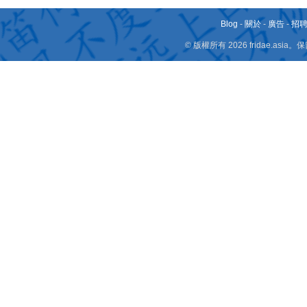
Blog
-
關於
-
廣告
-
招
© 版權所有 2026 fridae.a