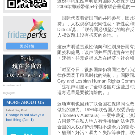
这份非约束性声明是对国际人权保护法
2006年挪威带领54个国家联合呈递的
「国际代表着诸国间的共同参与，因此
持」，人权观察组织同性恋丶双性恋和变
Dittrich说，「联合国必须坚定的
人权议题上没有折衷的余地。」
更多詳情
这份声明谴责跟性倾向和性别身份而有
阻挠和偏见；该声明并严厉谴责在性别
丶逮捕丶任意逮捕以及在经济丶社会和
「时至今日，很多国家仍将同性恋行为
律多因袭于殖民时代的法制，」国际同志人权委
Gay and Lesbian Human Rights Co
Advertisement
「这项声明显示了全球各国对这些过时
遗毒迟早是要被清除的。」
Highlights
MORE ABOUT US
这项声明也回顾了联合国在保障同性恋
做出的努力。1994年联合国人权委员
Latest Blog Post
Change is not always a
（Toonen v Australia）一案
bad thing (Jan 1)
方同意下在私人地方有性接触的法例违
合国的人权保护机制就不遗余力的谴责
丶酷刑丶奸污丶暴力丶失踪等事件。联