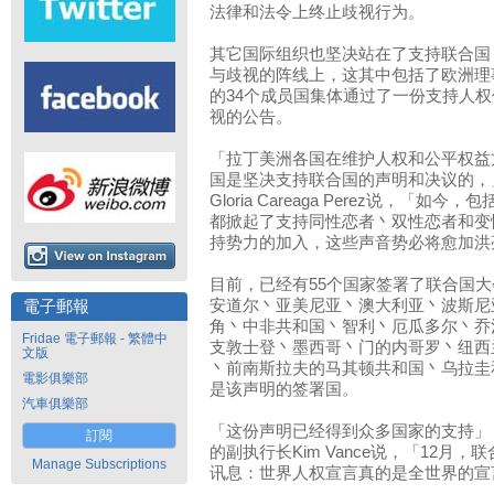
法律和法令上终止歧视行为。
其它国际组织也坚决站在了支持联合国
与歧视的阵线上，这其中包括了欧洲理事
的34个成员国集体通过了一份支持人
视的公告。
「拉丁美洲各国在维护人权和公平权益
国是坚决支持联合国的声明和决议的，
Gloria Careaga Perez说，「
都掀起了支持同性恋者丶双性恋者和变
持势力的加入，这些声音势必将愈加洪
目前，已经有55个国家签署了联合国
安道尔丶亚美尼亚丶澳大利亚丶波斯尼
電子郵報
角丶中非共和国丶智利丶厄瓜多尔丶乔
Fridae 電子郵報 - 繁體中
支敦士登丶墨西哥丶门的内哥罗丶纽西
文版
丶前南斯拉夫的马其顿共和国丶乌拉圭
電影俱樂部
是该声明的签署国。
汽車俱樂部
「这份声明已经得到众多国家的支持」，加拿大A
訂閱
的副执行长Kim Vance说，「12月
Manage Subscriptions
讯息：世界人权宣言真的是全世界的宣