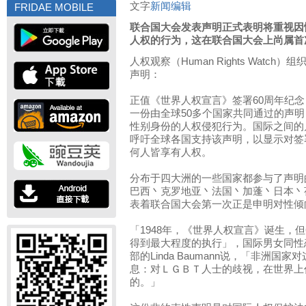
文字
新闻编辑
FRIDAE MOBILE
联合国大会发表声明正式表明将重视因
人权的行为，这在联合国大会上尚属首
人权观察（Human Rights Watch）
声明：
正值《世界人权宣言》签署60周年纪念
一份由全球50多个国家共同通过的声
性别身份的人权侵犯行为。国际之间的
呼吁全球各国支持该声明，以显示对签
何人皆享有人权。
分布于四大洲的一些国家都参与了声明
巴西丶克罗地亚丶法国丶加蓬丶日本丶
表着联合国大会第一次正是申明对性倾
「1948年，《世界人权宣言》诞生，
得到最大程度的执行」，国际男女同性
部的Linda Baumann说，「非洲
息：对ＬＧＢＴ人士的歧视，在世界上
的。」