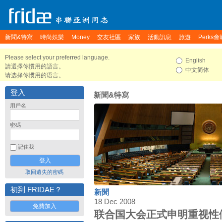
新聞&特寫
時尚娛樂
Money
交友社區
家族
活動訊息
旅遊
Perks會
Please select your preferred language.
English
請選擇你慣用的語言。
中文简体
请选择你惯用的语言。
登入
新聞&特寫
用戶名
密碼
記住我
取回遺失的密碼
初到 FRIDAE？
新聞
18 Dec 2008
免費加入
联合国大会正式申明重视性