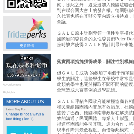
察，除此之外，還受邀加入德國駐聯合
到在聯合國大會上的發言權。德國駐聯
久代表也將在其辦公室內設立接待處，
會議。
ＧＡＬＥ原本計劃帶領一個性別平權代
國際顧問委員會的女性委員們Peter Dankm
臨時缺席使得ＧＡＬＥ的計劃最終未能
更多详情
落實兩項措施獲得成果：關注性別模糊
但ＧＡＬＥ成功 的參加了兩個干預項
學生的關注，這些學生在學校中常常是
此類的學生也關於採取不聞不問的態度
Advertisement
全球造成六百萬例的退學記錄。
Highlights
ＧＡＬＥ呼籲各國政府能積極協商各相
MORE ABOUT US
和民間組織團體內實施有效措施，杜絕
Latest Blog Post
盛贊了巴西、德國和南非政府在解決該
Change is not always a
效的溝通了民間團體、專業人士聯盟、
bad thing (Jan 1)
得這些團體能各司其職、通力合作，將
現事件降到最低程度。而借鑒此模式，