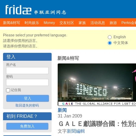
新闻&特写
时尚娱乐
Money
交友社区
家族
活动讯息
旅游
Perks会
Please select your preferred language.
English
請選擇你慣用的語言。
中文简体
请选择你惯用的语言。
登入
新闻&特写
用户名
密码
记住我
取回遗失的密码
新闻
31 Jan 2009
初到 FRIDAE？
ＧＡＬＥ獻議聯合國：性別
免费加入
文字
新聞編輯