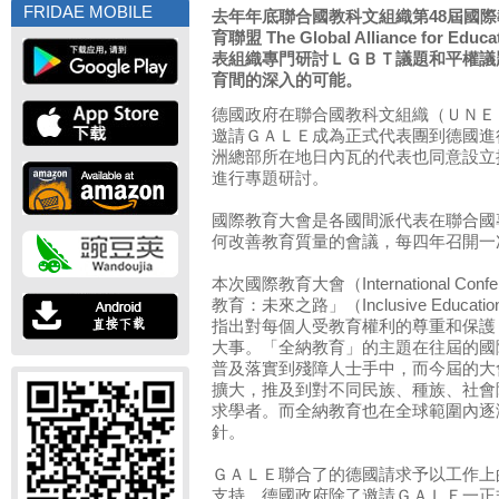
FRIDAE MOBILE
去年年底聯合國教科文組織第48屆國
育聯盟 The Global Alliance for
表組織專門研討ＬＧＢＴ議題和平權議
育間的深入的可能。
德國政府在聯合國教科文組織（ＵＮＥ
邀請ＧＡＬＥ成為正式代表團到德國進
洲總部所在地日內瓦的代表也同意設立
進行專題研討。
國際教育大會是各國間派代表在聯合國
何改善教育質量的會議，每四年召開一
本次國際教育大會（International Confe
教育：未來之路」（Inclusive Educ
指出對每個人受教育權利的尊重和保護
大事。「全納教育」的主題在往屆的國
普及落實到殘障人士手中，而今屆的大
擴大，推及到對不同民族、種族、社會
求學者。而全納教育也在全球範圍內逐
針。
ＧＡＬＥ聯合了的德國請求予以工作上
支持，德國政府除了邀請ＧＡＬＥ一正