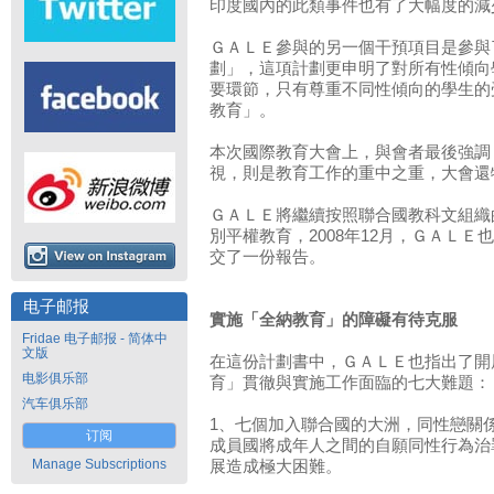
印度國內的此類事件也有了大幅度的減
ＧＡＬＥ參與的另一個干預項目是參與
劃」，這項計劃更申明了對所有性傾向
要環節，只有尊重不同性傾向的學生的
教育」。
本次國際教育大會上，與會者最後強調
視，則是教育工作的重中之重，大會還
ＧＡＬＥ將繼續按照聯合國教科文組織
別平權教育，2008年12月，ＧＡＬ
交了一份報告。
电子邮报
實施「全納教育」的障礙有待克服
Fridae 电子邮报 - 简体中
文版
在這份計劃書中，ＧＡＬＥ也指出了開
电影俱乐部
育」貫徹與實施工作面臨的七大難題：
汽车俱乐部
1、七個加入聯合國的大洲，同性戀關
订阅
成員國將成年人之間的自願同性行為治
Manage Subscriptions
展造成極大困難。