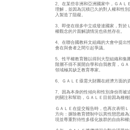
2、在某些非洲和亞洲國家中，ＧＡＬ
理解，並因為沉積已久的對人權和性別
入製造了阻礙。
3、即使在很多中立或發達國家，對於
權觀念的片面解讀情況也依然存在。
4、在聯合國教科文組織的大會中提出
會在與會者之間引起爭議。
5、性平權教育難以得到大型組織和集
階層不得不展開自學和自我教育，ＧＡ
領域極其缺乏教育專家。
6、ＧＡＬＥ亟需大財團在經濟方面的
7、因為本身的性傾向和性別身份而被
的關注和幫助，ＧＡＬＥ目前因為種種
ＧＡＬＥ在提交報告時，也再次表明Ｌ
方向：摒除教育體制中以異性戀思維為
現並尊重對待性多樣化族群的自由和權