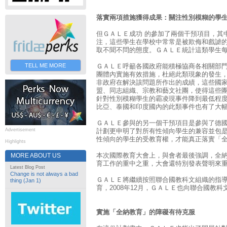
落實兩項措施獲得成果：關注性別模糊的學
但ＧＡＬＥ成功 的參加了兩個干預項目，其
注，這些學生在學校中常常是被欺侮和戲謔
取不聞不問的態度。ＧＡＬＥ統計這類學生
TELL ME MORE
ＧＡＬＥ呼籲各國政府能積極協商各相關部
團體內實施有效措施，杜絕此類現象的發生
非政府在解決該問題所作出的成績，這些國
盟、同志組織、宗教和藝文社團，使得這些
針對性別模糊學生的霸凌現事件降到最低程
比亞、泰國和印度國內的此類事件也有了大
ＧＡＬＥ參與的另一個干預項目是參與了德
Advertisement
計劃更申明了對所有性傾向學生的兼容並包
性傾向的學生的受教育權，才能真正落實「
Highlights
本次國際教育大會上，與會者最後強調，全
MORE ABOUT US
育工作的重中之重，大會還特別發表聲明來
Latest Blog Post
Change is not always a bad
ＧＡＬＥ將繼續按照聯合國教科文組織的指
thing (Jan 1)
育，2008年12月，ＧＡＬＥ也向聯合國教
實施「全納教育」的障礙有待克服