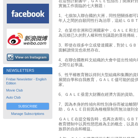
在這份計劃書中，ＧＡＬＥ也指出了開展針
實施工作面臨的七大難題：
1、七個加入聯合國的大洲，同性戀關係都可
年人之間的自願同性行為治罪，這給ＬＧＢ
2、在某些非洲和亞洲國家中，ＧＡＬＥ和主
為沉積已久的對人權和性別議題的漠視傳統
3、即使在很多中立或發達國家，對於ＬＧＢ
面解讀情況也依然存在。
4、在聯合國教科文組織的大會中提出性傾向
之間引起爭議。
NEWSLETTERS
5、性平權教育難以得到大型組織和集團的資
Fridae Newsletter - English
展開自學和自我教育，ＧＡＬＥ儘可能的提
Edition
家。
Movie Club
6、ＧＡＬＥ亟需大財團在經濟方面的資助。
Auto Club
7、因為本身的性傾向和性別身份而被迫離開
SUBSCRIBE
助，ＧＡＬＥ目前因為種種限制而無法做到
Manage Subscriptions
ＧＡＬＥ在提交報告時，也再次表明ＬＧＢ
教育體制中以異性戀思維為主的概念，以及
族群的自由和權益。