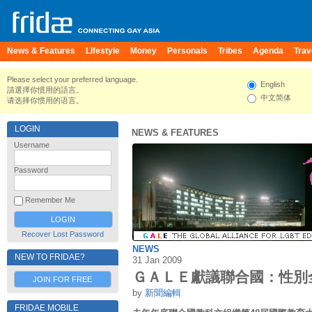
News & Features
Lifestyle
Money
Personals
Tribes
Agenda
Trav
Please select your preferred language.
English
請選擇你慣用的語言。
中文简体
请选择你惯用的语言。
LOGIN
NEWS & FEATURES
Username
Password
Remember Me
Recover Lost Password
NEWS
NEW TO FRIDAE?
31 Jan 2009
ＧＡＬＥ獻議聯合國：性別
JOIN FOR FREE
by
新聞編輯
FRIDAE MOBILE