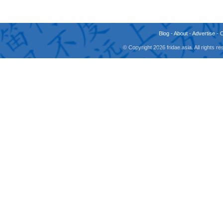
Blog
-
About
-
Advertise
-
© Copyright 2026 fridae.asia. All rights 