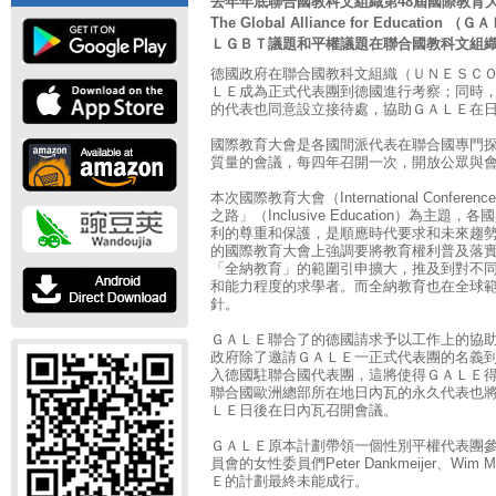
去年年底聯合國教科文組織第48屆國際教育
The Global Alliance for Educa
ＬＧＢＴ議題和平權議題在聯合國教科文組
德國政府在聯合國教科文組織（ＵＮＥＳＣＯ
ＬＥ成為正式代表團到德國進行考察；同時
的代表也同意設立接待處，協助ＧＡＬＥ在
國際教育大會是各國間派代表在聯合國專門
質量的會議，每四年召開一次，開放公眾與
本次國際教育大會（International Confere
之路」（Inclusive Education）為
利的尊重和保護，是順應時代要求和未來趨
的國際教育大會上強調要將教育權利普及落
「全納教育」的範圍引申擴大，推及到對不
和能力程度的求學者。而全納教育也在全球
針。
ＧＡＬＥ聯合了的德國請求予以工作上的協
政府除了邀請ＧＡＬＥ一正式代表團的名義
入德國駐聯合國代表團，這將使得ＧＡＬＥ
聯合國歐洲總部所在地日內瓦的永久代表也
ＬＥ日後在日內瓦召開會議。
ＧＡＬＥ原本計劃帶領一個性別平權代表團
員會的女性委員們Peter Dankmeijer、Wi
Ｅ的計劃最終未能成行。