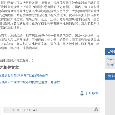
，同性戀者也可以活得很乾淨、很道德。這種偏見除了社會集體無意識的原
長期以來從媒體上所獲取的與同性戀有關的信息有關。在國內，像《南方週
從客觀角度報導同性戀及其生存狀態的媒體少之又少，大多數媒體關於同性
都是負面的。而有關同性戀的新聞也只有跟艾滋病、賣淫等等扯上關係的時
統媒體的大雅之堂。如果公平、公正、正義仍然是媒體所追求的品質，那麼
對同性戀污名化的報導，更為客觀地報導有關同性戀的新聞，讓人們能夠得
群體的正面形象。
的喉舌，為誰說話，都不應當忽視任何一個群體的聲音。因為作為媒體，最
該是讓人和人相互溝通、互相理解，給力量、給善意，而不是製造偏見與鴻
，才能讓每一個人都可以比較正直地、善良地、勇敢地生活，而不是為了獲
虛偽地、膽小地、懦弱地活著。
LA
View 
西是同性戀網站志願者。）
Engli
刊登之相关文章
站遭黑客攻擊 求助無門凸顯灰色生存
赞
調查顯示中國大中城市對同性戀態度日趨開放
打印版本
1.
2010-06-07 18:40