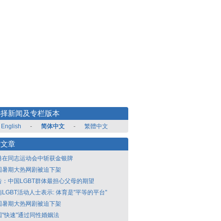
选择新闻及专栏版本
English
-
简体中文
-
繁體中文
新文章
港在同志运动会中斩获金银牌
国暑期大热网剧被迫下架
告：中国LGBT群体最担心父母的期望
LGBT活动人士表示: 体育是"平等的平台"
国暑期大热网剧被迫下架
国"快速"通过同性婚姻法