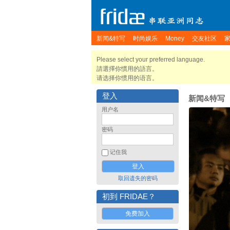
新闻&特写
时尚娱乐
Money
交友社区
Please select your preferred language.
請選擇你慣用的語言。
请选择你惯用的语言。
登入
新闻&特写
用户名
密码
记住我
取回遗失的密码
初到 FRIDAE？
免费加入