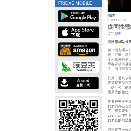
FRIDAE MOBILE
情结
9 Mar 2009
從同性戀
文字
傑西
同性戀網站被
據《南方週末》
東、江蘇、浙
令人意外的是
黑客背後有著
手，而且鮮有
其實，遭到攻
客等都遭受到
「妖兮兮」的網
國最大的拉拉
作者在帖子中
我們的存在也
了，很多疑似
Les，我們
我們真的無法
似乎是在一夜