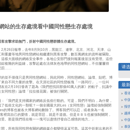
網站的生存處境看中國同性戀生存處境
黑客攻擊求助無門，折射中國同性戀群體生存處境。
2月26日報導，去年8月到10月，黑龍江、遼寧、北京、河北、天津、山
江和重慶等地男同性戀網站相繼遭到黑客攻擊，數百萬網友的資料被竊取。
，這樣大面積的網絡安全事件，各地公安部門接到報案後並沒有受理。這些
錯綜複雜的利益鏈，攻擊起處在法律灰色地帶的同性戀網站，不但屢屢得
请
受罰……
擊的並不僅僅只是男同性戀網站，與此同時，同性戀網站、論壇、貼吧、博
了來自不同力量的攻擊。在天涯社區的同性戀板塊「一路同行」，一位叫
最
友在2月19日發表了題為《我們想找回那個40萬人的家》的帖子，抗議中
（女同性戀）論壇「拉拉後花園」被強行關閉。
香
中
說：「我們是支持國家的網絡反低俗行動的。可是，我們不明白，為什麼，
成了低俗文化的一類呢？一個全國最大的Les（女同性戀）論壇給強制關閉
报
Les的博客也被各大博客網站刪除了。博客我們可以忍，或者身為一名
越南
在博客裡寫自己的愛情，就是罪惡，就是不道德。但是ＢＢＳ也被強制關閉，
接受。那是我們現在唯一一塊可以盡情抒發自己感情的地方。」
中
泰
之間，所有與同性戀有關的網絡媒介都變得岌岌可危。這其中折射出來的不