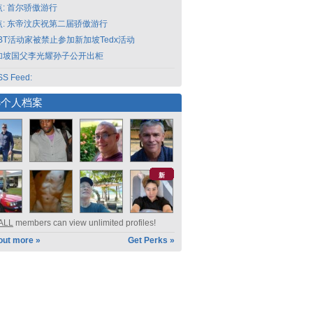
点: 首尔骄傲游行
点: 东帝汶庆祝第二届骄傲游行
GBT活动家被禁止参加新加坡Tedx活动
加坡国父李光耀孙子公开出柜
S Feed:
选个人档案
新
ALL
members can view unlimited profiles!
out more »
Get Perks »