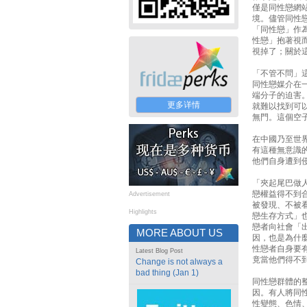
僅是同性戀網
境。儘管同性
「同性戀」作
性戀」抱著視
視掉了；關於
「不管不問」
同性戀媒介在
端分子的迫害
更多详情
就難以找到可
無門。這個空
在中國乃至世
有這種無意識
他們自身遭到
「夾起尾巴做
戀權益得不到
Advertisement
被發現、不被
Highlights
戀生存方式」
戀者向社會「
MORE ABOUT US
因，也是為什
性戀者自身要
Latest Blog Post
竟當他們得不
Change is not always a
bad thing (Jan 1)
同性戀群體的
因。有人將同
性變態、色情