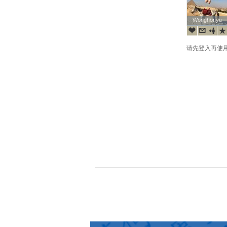
Wonghonyu
Wonghonyu
请先登入再使