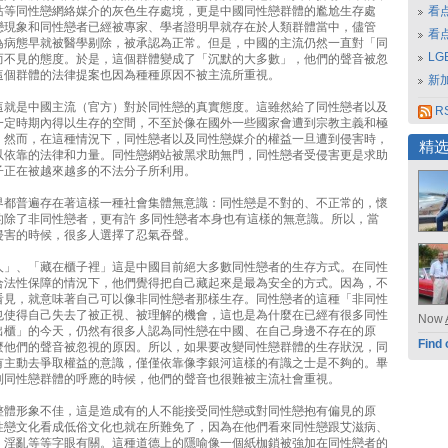
站等同性戀網絡媒介的灰色生存處境，更是中國同性戀群體的尷尬生存處
看
戀現象和同性戀者已經被專家、學者證明早就存在於人類群體當中，儘管
看
為病態早就被醫學剔除，被承認為正常。但是，中國的主流仍然一直對「同
L
而不見的態度。於是，這個群體變成了「沉默的大多數」，他們的聲音被忽
這個群體的法律提案也因為種種原因不被主流所重視。
新
這就是中國主流（官方）對於同性戀的真實態度。這雖然給了同性戀者以及
RS
一定時期內得以生存的空間，不至於像在國外一些國家會遭到宗教主義和極
。然而，在這種情況下，同性戀者以及同性戀媒介的權益一旦遭到侵害時，
精
以依靠的法律和力量。同性戀網站被黑求助無門，同性戀者受侵害更是求助
子正在被越來越多的不法分子所利用。
界都普遍存在著這樣一種社會集體無意識：同性戀是不對的、不正常的，懷
的除了非同性戀者，更有許 多同性戀者本身也有這樣的無意識。所以，當
侵害的時候，很多人選擇了忍氣吞聲。
人」、「藏在櫃子裡」這是中國目前絕大多數同性戀者的生存方式。在同性
合法性保障的情況下，他們覺得把自己藏起來是最為安全的方式。因為，不
看見，就意味著自己可以像非同性戀者那樣生存。同性戀者的這種「非同性
也使得自己失去了被正視、被理解的機會，這也是為什麼在已經有很多同性
Now
出櫃」的今天，仍然有很多人認為同性戀在中國、在自己身邊不存在的原
Find 
麼他們的聲音被忽視的原因。所以，如果要改變同性戀群體的生存狀況，同
有主動去爭取權益的意識，僅僅依靠像李銀河這樣的有識之士是不夠的。畢
到同性戀群體的呼應的時候，他們的聲音也很難被主流社會重視。
整體形象不佳，這是造成有的人不能接受同性戀或對同性戀抱有偏見的原
性戀文化看成低俗文化也就在所難免了，因為在他們看來同性戀跟艾滋病、
、淫亂等等字眼有關。這種道德上的隱喻像一個紙枷鎖被強加在同性戀者的