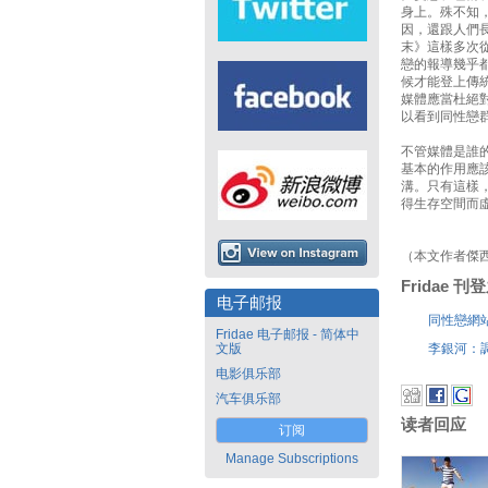
身上。殊不知
因，還跟人們
末》這樣多次
戀的報導幾乎
候才能登上傳
媒體應當杜絕
以看到同性戀
不管媒體是誰
基本的作用應
溝。只有這樣
得生存空間而
（本文作者傑
Fridae 
电子邮报
同性戀網
Fridae 电子邮报 - 简体中
文版
李銀河：
电影俱乐部
汽车俱乐部
读者回应
订阅
Manage Subscriptions