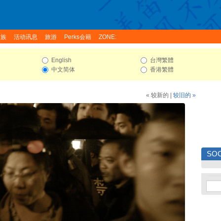
家族
活动讯息
旅游
Perks会籍
ZONE:
English
台灣繁體
中文简体
香港繁體
« 较新的
|
较旧的 »
SOC