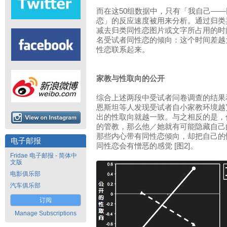
而在这50组数据中，只有「我自己—
恋」的反应速度被用来分析。通过归类
减去归类同性恋图片或文字所占用的时
名受试者同性恋的倾向：这个时间差越
性恋联系起来。
家教与性取向的公开
综合上述两段中受试者问卷调查的结果
恩斯坦等人发现受试者自小家教环境越
出的性取向就越一致。与之相反的是，
的管教，那么他／她就有可能隐藏自己的
那些内心带有同性恋倾向，却把自己的
电子邮报
同性恋会有憎恶的感觉 [图2]。
Fridae 电子邮报 - 简体中
文版
电影俱乐部
汽车俱乐部
订阅
Manage Subscriptions