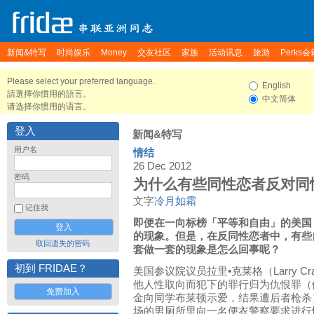
新闻&特写
时尚娱乐
Money
交友社区
家族
活动讯息
旅游
Perks会
Please select your preferred language.
English
請選擇你慣用的語言。
中文简体
请选择你惯用的语言。
登入
新闻&特写
用户名
情结
26 Dec 2012
密码
为什么有些同性恋者反对同
文字
冷月如霜
记住我
即便在一向标榜「平等和自由」的美国
的现象。但是，在反同性恋者中，有些
取回遗失的密码
套做一套的现象是怎么回事呢？
初到 FRIDAE？
美国参议院议员拉里•克莱格（Larry 
他人性取向而犯下的罪行归为仇恨罪（例
免费加入
金向同学布莱顿示爱，结果遭后者枪杀
场的男厕所里向一名便衣警察要求进行