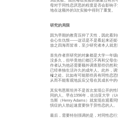
3组实验。虽然每组实验的侧重点有所
母对于同性恋厌恶的程度是否会影响子
地在这额外的3次实验中得到了重复。
研究的局限
因为早期的教育压抑了天性，因此看到
会心生仇恨——这话是不是看起来还挺
放之四海而皆准，至少研究者本人就意
首先作者所研究的对象都是大学一年级
没多久，但毕竟他们都已不再和父母住
作者认为他还需要额外调查那些仍然和
已经单独生活许久的成年人。此外，调
榷之处。比如有可能那些具有同性恋恐
从而不能客观地反应父母在其成长中的
其实韦恩斯坦并不是首次发现公开的性
同的人。早在1996年，佐治亚大学（Univers
当斯（Henry Adams）就发现在
惧症的人勃起速度要快于异性恋的人。
最后，需要特别强调的是，对同性恋行