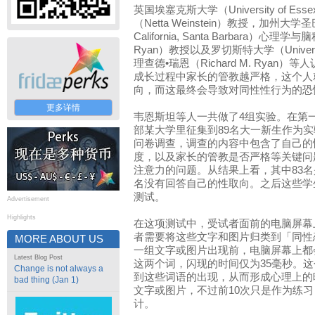
英国埃塞克斯大学（University of 
（Netta Weinstein）教授，加州大学圣巴
California, Santa Barbara）心理
Ryan）教授以及罗切斯特大学（Universit
理查德•瑞恩（Richard M. Rya
成长过程中家长的管教越严格，这个人
向，而这最终会导致对同性性行为的恐
更多详情
韦恩斯坦等人一共做了4组实验。在第
部某大学里征集到89名大一新生作为
问卷调查，调查的内容中包含了自己的
度，以及家长的管教是否严格等关键问
注意力的问题。从结果上看，其中83名
名没有回答自己的性取向。之后这些学
测试。
Advertisement
Highlights
在这项测试中，受试者面前的电脑屏幕
者需要将这些文字和图片归类到「同性
MORE ABOUT US
一组文字或图片出现前，电脑屏幕上都
Latest Blog Post
这两个词，闪现的时间仅为35毫秒。
Change is not always a
到这些词语的出现，从而形成心理上的
bad thing (Jan 1)
文字或图片，不过前10次只是作为练习
计。