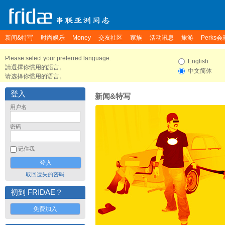
新闻&特写
时尚娱乐
Money
交友社区
家族
活动讯息
旅游
Perks会
Please select your preferred language.
English
請選擇你慣用的語言。
中文简体
请选择你惯用的语言。
登入
新闻&特写
用户名
密码
记住我
取回遗失的密码
初到 FRIDAE？
免费加入