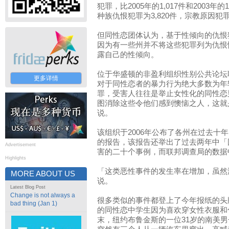
犯罪，比2005年的1,017件和2003年
种族仇恨犯罪为3,820件，宗教原因犯罪为
但同性恋团体认为，基于性倾向的仇恨
因为有一些州并不将这些犯罪列为仇恨
露自己的性倾向。
位于华盛顿的非盈利组织性别公共论坛
更多详情
对于同性恋者的暴力行为绝大多数为年
罪，受害人往往是举止女性化的同性恋
图消除这些令他们感到懊恼之人，这就
说。
该组织于2006年公布了各州在过去十
的报告，该报告还举出了过去两年中「
Advertisement
害的二十个事例，而联邦调查局的数据
Highlights
「这类恶性事件的发生率在增加，虽然
MORE ABOUT US
说。
Latest Blog Post
Change is not always a
很多类似的事件都登上了今年报纸的头
bad thing (Jan 1)
的同性恋中学生因为喜欢穿女性衣服和
末，纽约布鲁金斯的一位31岁的南美