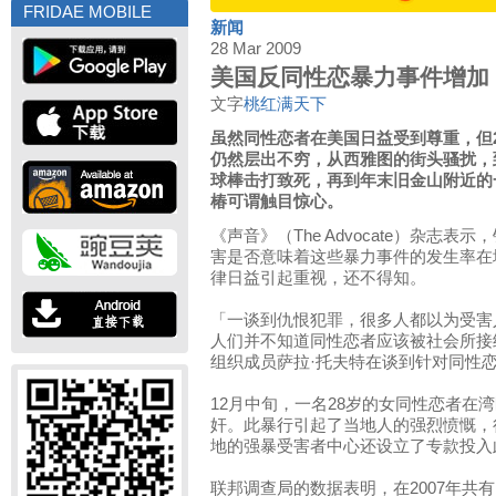
FRIDAE MOBILE
新闻
28 Mar 2009
美国反同性恋暴力事件增加
文字
桃红满天下
虽然同性恋者在美国日益受到尊重，但2
仍然层出不穷，从西雅图的街头骚扰，
球棒击打致死，再到年末旧金山附近的
椿可谓触目惊心。
《声音》（The Advocate）杂志
害是否意味着这些暴力事件的发生率在
律日益引起重视，还不得知。
「一谈到仇恨犯罪，很多人都以为受害
人们并不知道同性恋者应该被社会所接
组织成员萨拉·托夫特在谈到针对同性
12月中旬，一名28岁的女同性恋者在
奸。此暴行引起了当地人的强烈愤慨，
地的强暴受害者中心还设立了专款投入
联邦调查局的数据表明，在2007年共有