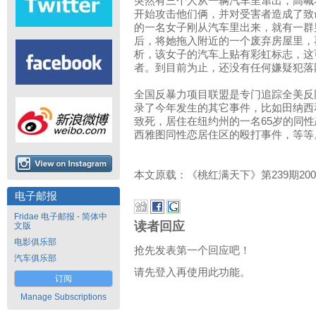
突然有三个人从一辆汽车里窜出，高喊
开始攻击他们俩，并对受害者造成了致命
的一名女子刚从汽车里出来，就有一群
后，将她拖入附近的一个废弃房屋里，
析，该女子的汽车上贴有彩虹标志，这
者。到目前为止，还没有任何嫌疑犯落
全国反暴力项目联盟是专门追踪全美反
录了今年发生的其它事件，比如田纳西
致死，居住在纽约州的一名65岁的同
西雅图同性恋居住区的殴打事件，等等
本文原载：《桃红满天下》第239期200
电子邮报
Fridae 电子邮报 - 简体中
读者回应
文版
电影俱乐部
抢先发表第一个回应吧！
汽车俱乐部
请先登入再使用此功能。
订阅
Manage Subscriptions