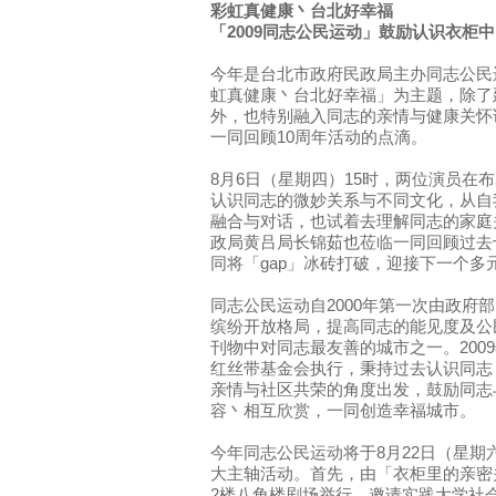
彩虹真健康丶台北好幸福
「2009同志公民运动」鼓励认识衣柜
今年是台北市政府民政局主办同志公民
虹真健康丶台北好幸福」为主题，除了
外，也特别融入同志的亲情与健康关怀
一同回顾10周年活动的点滴。
8月6日（星期四）15时，两位演员在
认识同志的微妙关系与不同文化，从自
融合与对话，也试着去理解同志的家庭
政局黄吕局长锦茹也莅临一同回顾过去
同将「gap」冰砖打破，迎接下一个多
同志公民运动自2000年第一次由政府
缤纷开放格局，提高同志的能见度及公
刊物中对同志最友善的城市之一。200
红丝带基金会执行，秉持过去认识同志
亲情与社区共荣的角度出发，鼓励同志
容丶相互欣赏，一同创造幸福城市。
今年同志公民运动将于8月22日（星期六
大主轴活动。首先，由「衣柜里的亲密
2楼八角楼剧场举行，邀请实践大学社