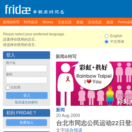
新闻&特写
时尚娱乐
Money
交友社区
家族
活动讯息
旅游
Perks会
Please select your preferred language.
English
請選擇你慣用的語言。
中文简体
请选择你惯用的语言。
登入
新闻&特写
用户名
密码
记住我
取回遗失的密码
新闻
初到 FRIDAE？
20 Aug 2009
台北市同志公民运动22日登
免费加入
文字
综合报道