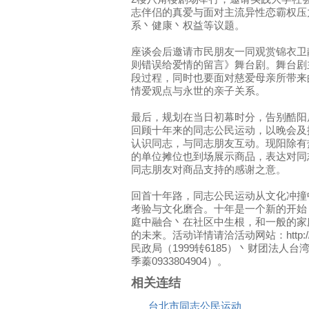
志伴侣的真爱与面对主流异性恋霸权压
系丶健康丶权益等议题。
座谈会后邀请市民朋友一同观赏锦衣卫靓剧
则错误给爱情的留言》舞台剧。舞台剧
段过程，同时也要面对慈爱母亲所带来
情爱观点与永世的亲子关系。
最后，规划在当日初幕时分，告别酷阳
回顾十年来的同志公民运动，以晚会及
认识同志，与同志朋友互动。现阳除有
的单位摊位也到场展示商品，表达对同
同志朋友对商品支持的感谢之意。
回首十年路，同志公民运动从文化冲撞
考验与文化磨合。十年是一个新的开始
庭中融合丶在社区中生根，和一般的家
的未来。活动详情请洽活动网站：http://www.
民政局（1999转6185）丶财团法人
季蓁0933804904）。
相关连结
台北市同志公民运动