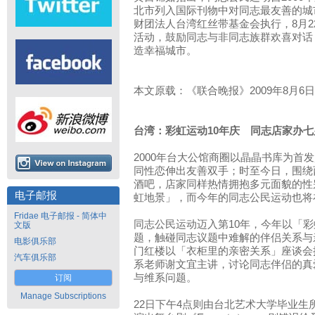
北市列入国际刊物中对同志最友善的城市
财团法人台湾红丝带基金会执行，8月
活动，鼓励同志与非同志族群欢喜对话
造幸福城市。
本文原载：《联合晚报》2009年8月6
台湾：彩虹运动10年庆 同志店家办七
2000年台大公馆商圈以晶晶书库为首
同性恋伸出友善双手；时至今日，围绕
酒吧，店家同样热情拥抱多元面貌的性
电子邮报
虹地景」，而今年的同志公民运动也将
Fridae 电子邮报 - 简体中
同志公民运动迈入第10年，今年以「
文版
题，触碰同志议题中难解的伴侣关系与
电影俱乐部
门红楼以「衣柜里的亲密关系」座谈会
汽车俱乐部
系老师谢文宜主讲，讨论同志伴侣的真
与维系问题。
订阅
Manage Subscriptions
22日下午4点则由台北艺术大学毕业