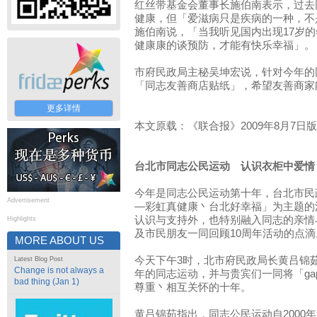
红丝带基金会董事长施伯南表示，过去
健康，但「爱滋病只是疾病的一种，不
施伯南说，「当我听见国内出现17岁
健康康的谈预防，才能有快乐幸福」。
市府民政局主秘吴坤宏说，针对今年的
「同志友善商店贴纸」，希望友善商家
更多详情
本文原载：《联合报》2009年8月7日
台北市同志公民运动 认识衣柜中爱情
今年是同志公民运动第十年，台北市民
Advertisement
—彩虹真健康丶台北好幸福」为主题的
认识与支持外，也特别融入同志的亲情
Highlights
及市民朋友一同回顾10周年活动的点滴
MORE ABOUT US
今天下午3时，北市府民政局长黄吕锦
Latest Blog Post
Change is not always a
年的同志运动，并与贵宾们一同将「g
bad thing (Jan 1)
尊重丶相互关怀的十年。
黄吕锦茹指出，同志公民运动自2000