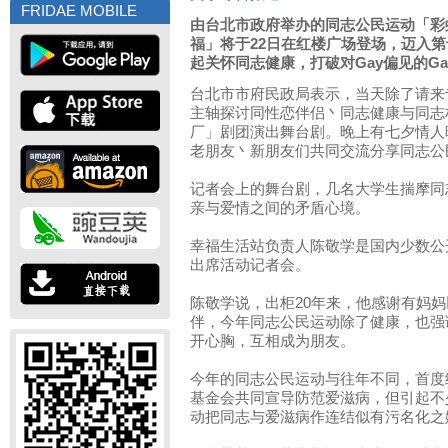
FRIDAE MOBILE
由台北市政府举办的同志公民运动「彩
福」将于22日在红楼广场登场，迈入
起关怀同志健康，打破对Gay偏见的G
台北市市府民政局表示，当天除了请来
主轴探讨同性恋伴侣丶同志健康与同志
厂」剧团演出舞台剧。晚上有七夕情人
老朋友丶新朋友们共同交流分享同志公
记者会上的舞台剧，几名大学生揣摩同
亲与爱情之间的矛盾心境。
幸福生活站负责人陈敬学是国内少数公
出席活动记者会。
陈敬学说，出柜20年来，他感谢有妈
伴，今年同志公民运动除了健康，也强
开心胸，互相成为朋友。
今年的同志公民运动与往年不同，首度
基金会共同宣导防范爱滋病，但引起不
动把同志与爱滋病作连结似有污名化之