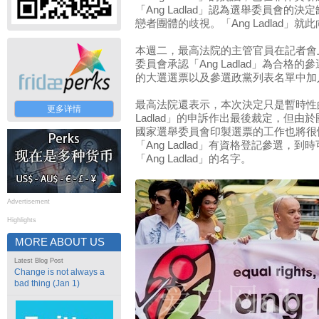
「Ang Ladlad」認為選舉委員會的
戀者團體的歧視。「Ang Ladlad」
本週二，最高法院的主管官員在記者會
委員會承認「Ang Ladlad」為合格
的大選選票以及參選政黨列表名單中加入「A
最高法院還表示，本次決定只是暫時性
更多详情
Ladlad」的申訴作出最後裁定，但由
國家選舉委員會印製選票的工作也將很
「Ang Ladlad」有資格登記參選，
「Ang Ladlad」的名字。
Advertisement
Highlights
MORE ABOUT US
Latest Blog Post
Change is not always a
bad thing (Jan 1)