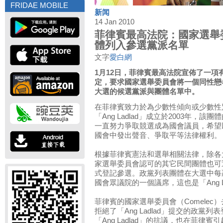
FRIDAE MOBILE
新闻
14 Jan 2010
菲律賓最高法院：國家選舉
體列入參選黨派名單
文字
愛白網
1月12日，菲律賓最高法院宣佈了一項
定，要求國家選舉委員會將一個同性戀
大選的候選黨派與團體名單中。
在菲律賓致力於為少數性傾向或少數性
「Ang Ladlad」成立於2003年，
一直努力爭取競選成為國會議員，希望
國會中發出聲音、爭取平等法律權利。
根據菲律賓憲法和選舉相關法律，除各
家選舉委員會認可的其它民間團體也可通過政
式登記參選。政黨列表團體在大選中每
國會眾議院的一個議席，這也是「Ang L
菲律賓的國家選舉委員會（Comelec
拒絕了「Ang Ladlad」提交的政黨
「Ang Ladlad」的抗議，也在菲律