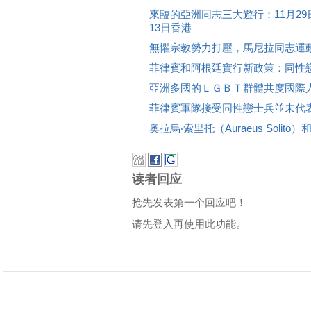
來臨的亞洲同志三大遊行：11月29
13日香港
無懼宗教勢力打壓，馬尼拉同志運
菲律賓和阿根廷實行新政策：同性
亞洲多國的ＬＧＢＴ群體共度國際
菲律賓軍隊接受同性戀士兵並未代
奧拉烏‧索里托（Auraeus Solit
读者回应
抢先发表第一个回应吧！
请先登入再使用此功能。