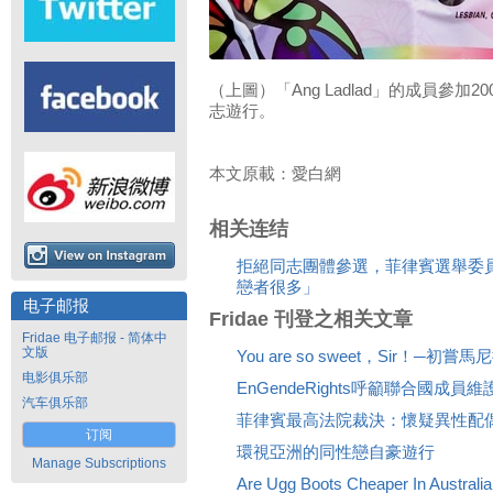
（上圖）「Ang Ladlad」的成員參加
志遊行。
本文原載：愛白網
相关连结
拒絕同志團體參選，菲律賓選舉委
戀者很多」
电子邮报
Fridae 刊登之相关文章
Fridae 电子邮报 - 简体中
文版
You are so sweet，Sir！─初嘗馬
电影俱乐部
EnGendeRights呼籲聯合國成員
汽车俱乐部
菲律賓最高法院裁決：懷疑異性配
订阅
環視亞洲的同性戀自豪遊行
Manage Subscriptions
Are Ugg Boots Cheaper In Australia