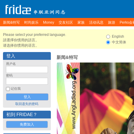
新闻&特写
时尚娱乐
Money
交友社区
家族
活动讯息
旅游
Perks会
Please select your preferred language.
English
請選擇你慣用的語言。
中文简体
请选择你惯用的语言。
登入
新闻&特写
用户名
密码
记住我
取回遗失的密码
初到 FRIDAE？
免费加入