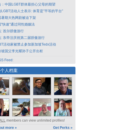
告：中国LGBT群体最担心父母的期望
LGBT活动人士表示: 体育是"平等的平台"
国暑期大热网剧被迫下架
国"快速"通过同性婚姻法
点: 首尔骄傲游行
点: 东帝汶庆祝第二届骄傲游行
GBT活动家被禁止参加新加坡Tedx活动
加坡国父李光耀孙子公开出柜
S Feed:
选个人档案
ALL
members can view unlimited profiles!
out more »
Get Perks »