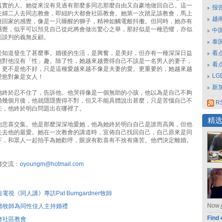
真實的人。她從來沒有見過有那麼多同志那麼自由又自豪地做回自己。這一
报
夫婦二人去同志教會，即紐約大都會社區教會。她第一次踏足該教會，馬上
越南
種回家的感覺，像是一只睡醒的獅子，精神如觸電般抖擻。但同時，她亦有
感覺，似乎可以預見自己從此將會做出驚心之舉，那好似是一種恐懼，亦似
中
面談判的義無反顧。
泰
於知道發生了甚麼事。婚後的生活，是興奮，是美好，但亦有一種深深日益
看
她對他沒有「性」趣。除了性，她越來越覺得自己不該是一名男人的妻子，
看
，更不是他不好，只是這種愛越來越不像是夫妻的愛。更重要的，她越來越
L
愛慾對象是女人！
新
她終於忍不住了，告訴他。他哭得像是一個無助的小孩，他以為是自己不夠
婚幾個月後，他就隱隱覺得不對，但又不能具體說出甚麼，只是苦惱自己不
RS
在，他終於明白問題出在哪裡了。
精
他悲喜交集。他是那麼深深地愛她，他為她終於明白自己是誰而高興，但他
失去他的最愛。她在一次教會的講道時，宣佈自己找回自己，自己原來是同
下，和眾人一起拍手為她歡呼，眼淚有歡喜有不捨有痛苦。他們決定離婚。
郵交流：
oyoungm@hotmail.com
電視《同人講》專訪Pat Bumgardner牧師
Now
德牧師為同性佳人主持婚禮
Find 
會社區教會