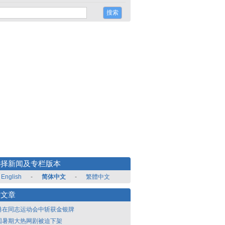
选择新闻及专栏版本
English
-
简体中文
-
繁體中文
新文章
港在同志运动会中斩获金银牌
国暑期大热网剧被迫下架