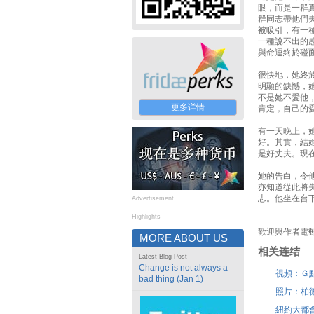
眼，而是一群
群同志帶他們
被吸引，有一
一種說不出的
與命運終於碰
很快地，她終
明顯的缺憾，
不是她不愛他
更多详情
肯定，自己的
有一天晚上，
好。其實，結
是好丈夫。現
她的告白，令
亦知道從此將
志。他坐在台
Advertisement
Highlights
歡迎與作者電
MORE ABOUT US
相关连结
Latest Blog Post
Change is not always a
視頻：Ｇ點
bad thing (Jan 1)
照片：柏
紐約大都