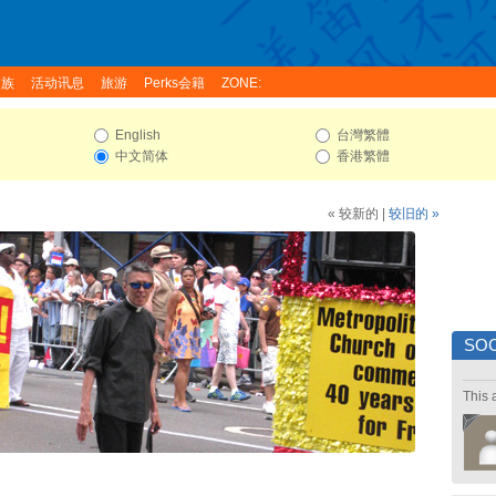
家族
活动讯息
旅游
Perks会籍
ZONE:
English
台灣繁體
中文简体
香港繁體
« 较新的
|
较旧的 »
SOC
This 