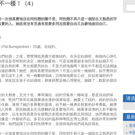
不一樣！（4）
第一次很真實地活在同性戀的圈子里。同性戀不再只是一個陌生又熟悉的字
真實的人。她從來沒有見過有那麼多同志那麼自由又自豪地做回自己。
己
Pat Bumgardner）26歲。在紐約。
他們結婚；之後，雙雙飛抵美國大都會紐約。在決定結婚前，柏德內心掙扎
曉得這是否明智的決定，雖然她愛他，可是這種愛卻未強烈至非結婚不可，
是最自然的事，男女相愛而結合，不是天經地義嗎？朋友中不都是在談婚論
該做的事嗎？她想，她有甚麼理由例外？可是心頭有一種納悶，似乎覺得自
，卻又說不上來，有一種鬱積情緒，沉甸甸地壓在心頭，好似有滿腔的不
灑。朋友說女孩子在結婚前，都會經歷這種心理變化。她聽了，默默祈禱但
采的大都會，五光十色，琳琅滿目。紐約空氣有一種味道，那是自由的味
请
不撓、堅持鬥爭而在最後勝過命運的強者味道。她愛上了紐約。紐約的自由
引住她，激發了她許多興奮的靈感，給予她一種勇於探索的好奇勇氣。她專
的人與事，那與她過去生活接觸的是多麼地不同。她看著滾沸的人影不斷地
大都市，以生命與真實存在挑戰許多既有的刻板觀念與假設，他們勇敢地活
最
就像是一件藝術作品。多尼在紐約協和神學院念博士課程，柏德亦常到神學
那時，他們認識了許多同性戀學生，並很快地與他們成為好朋友。
香
中
第一次很真實地活在同性戀的圈子里。同性戀不再只是一個陌生又熟悉的字