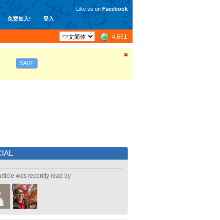
Like us on
Facebook
免费加入!
登入
4,661
SAVE
IAL
article was recently read by