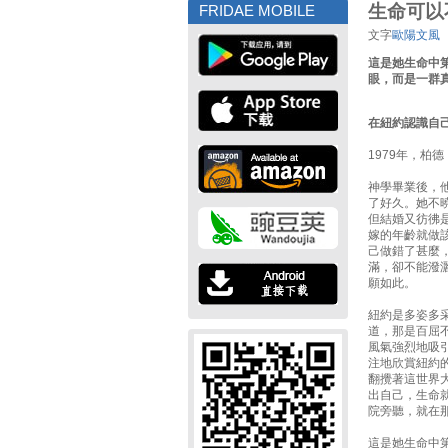
生命可以
FRIDAE MOBILE
文字
歐陽文風
這是她生命中
眼，而是一群
在紐約認識自
1979年，柏德（
神學畢業後，
了好久。她不
但結婚又彷彿
嫁的年齡就做
己做錯了甚麼
滿，卻不能潑
願如此。
紐約是多姿多
道，那是百屈
風氣強烈地吸
注地欣賞紐約
翻攪著這世界
出自己，生命
院旁聽，就在
這是她生命中