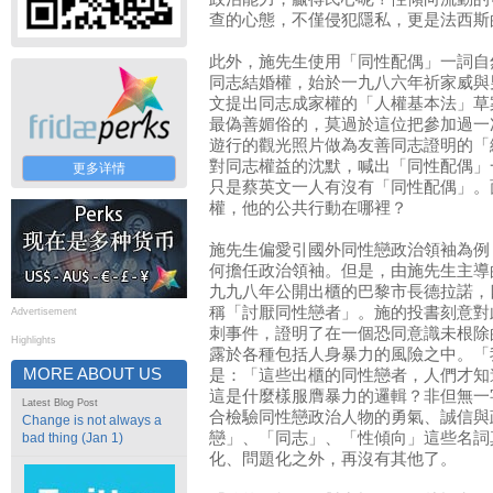
查的心態，不僅侵犯隱私，更是法西斯
此外，施先生使用「同性配偶」一詞自
同志結婚權，始於一九八六年祈家威與
文提出同志成家權的「人權基本法」草
最偽善媚俗的，莫過於這位把參加過一
遊行的觀光照片做為友善同志證明的「
對同志權益的沈默，喊出「同性配偶」
更多详情
只是蔡英文一人有沒有「同性配偶」。
權，他的公共行動在哪裡？
施先生偏愛引國外同性戀政治領袖為例
何擔任政治領袖。但是，由施先生主導
九九八年公開出櫃的巴黎市長德拉諾，
稱「討厭同性戀者」。施的投書刻意對
Advertisement
刺事件，證明了在一個恐同意識未根除
Highlights
露於各種包括人身暴力的風險之中。「
MORE ABOUT US
是：「這些出櫃的同性戀者，人們才知
這是什麼樣服膺暴力的邏輯？非但無一
Latest Blog Post
合檢驗同性戀政治人物的勇氣、誠信與
Change is not always a
戀」、「同志」、「性傾向」這些名詞
bad thing (Jan 1)
化、問題化之外，再沒有其他了。