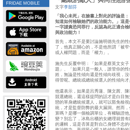
FRIDAE MOBILE
文字
李韶芬
「我心未死」在臉書上對此的評論是：
知道如何檢驗她們的政治能力。」這是
一字譴責恐同罪行，反認為此正適合檢
與政治能力！
首先，本文不是要討論施明德先生的性
了，他真正關心的，不是他所謂「被窄
或人權問題，而是「權力」。
施先生反覆申明：「如果是蔡英文女子
題」、「如果只是一般人，誰管你的性
姓，無論是性傾向還是性傾向歧視，沒
得管呢。總統或總統候選人的性傾向才
他還表示，如果是呂秀蓮、陳文茜、陳
競選總統，還這樣提問的話才是白目無
戀的單身總統候選人，就可以豁免檢視
統，才是監督防弊的最大漏洞。然而，
算嗎？是哪一個檢調單位，有權驗證他
變？別忘了，冰島出櫃的女總理就曾有
的邏輯，這是否算是對自己身體不忠的
政治能力，贏得民心呢？性傾向流動的