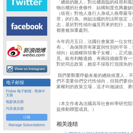
「總統的敵人」對出櫃面臨的歧視和風
物出櫃的社會條件、結構制度也興趣缺缺
（歧視）對他人進行人身或人格尊嚴等
罪」的行為。例如法國的刑法即規定，
志，基於對性傾向偏見而來的犯行，如
都會被加重處刑。
今年四月五日，法國社會黨第一位女性黨魁歐布
布，「為保障所有家庭與性別的平等，
傾向）結婚權與領養子女權」，正式做
見。歐布利離過婚，有兩段婚姻育有一
對於同志政策，她並不採取打混摸魚的
我們要鄭重呼籲各黨的總統候選人，不
們不需要你們交代性傾向，但我們要你
电子邮报
家權利的政策立場，這才叫做誠信、勇
Fridae 电子邮报 - 简体中
文版
电影俱乐部
（本文作者為法國高等社會科學研究院
汽车俱乐部
益推動聯盟成員。）
订阅
相关连结
Manage Subscriptions