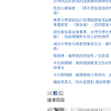
台灣同志社群強烈譴責施明德聯合
性別人權協會：《我不想知道你的
場》
東華大學課程設計與潛能開發系副
事蕭昭君：《聯全報》：恐同霸凌 
婦女新知基金會董事、台灣大學社
報》：拒絕傳播對任何人的性拷問
成功大學政治系教授兼系主任：楊
格》
賴美曄：施明德的恐龍性／別意識
今日新聞網：施明德挑蔡英文性向
殼壞去
今日新聞網：媒體搶報小英性向 
總統馬英九：性向是隱私 應該尊重
读者回应
1.
2011-04-29 04:13