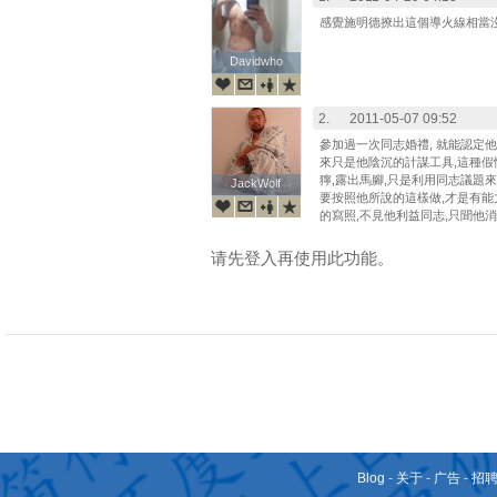
感覺施明德撩出這個導火線相當
Davidwho
Davidwho
2.
2011-05-07 09:52
參加過一次同志婚禮, 就能認定
來只是他陰沉的計謀工具,這種假
獰,露出馬腳,只是利用同志議題
JackWolf
JackWolf
要按照他所說的這樣做,才是有能
的寫照,不見他利益同志,只聞他消費
请先登入再使用此功能。
Blog
-
关于
-
广告
-
招