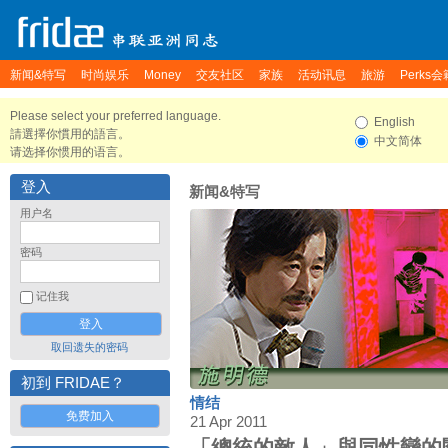
新闻&特写
时尚娱乐
Money
交友社区
家族
活动讯息
旅游
Perks会
Please select your preferred language.
English
請選擇你慣用的語言。
中文简体
请选择你惯用的语言。
登入
新闻&特写
用户名
密码
记住我
取回遗失的密码
初到 FRIDAE？
情结
免费加入
21 Apr 2011
「總統的敵人」與同性戀的