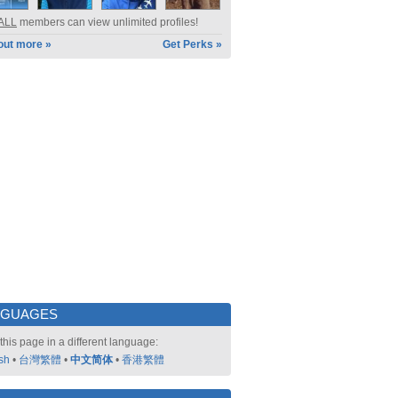
ALL
members can view unlimited profiles!
out more »
Get Perks »
NGUAGES
this page in a different language:
sh
•
台灣繁體
•
中文简体
•
香港繁體