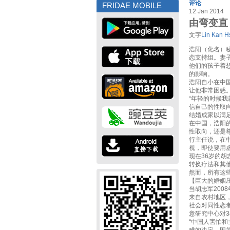
评论
FRIDAE MOBILE
12 Jan 2014
由弯变直
文字
Lin Kan 
浩阳（化名）秘
恋支持组。妻
他们的孩子着
的影响。
浩阳自小在中
让他非常困惑
“年轻的时候
信自己的性取向
结婚成家以满
在中国，浩阳
性取向，还是
行主任说，在
视，即使要用
现在36岁的
转换疗法和其
然而，所有这
【巨大的婚姻
当胡志军20
来自农村地区
社会对同性恋
意研究中心对3
“中国人害怕和