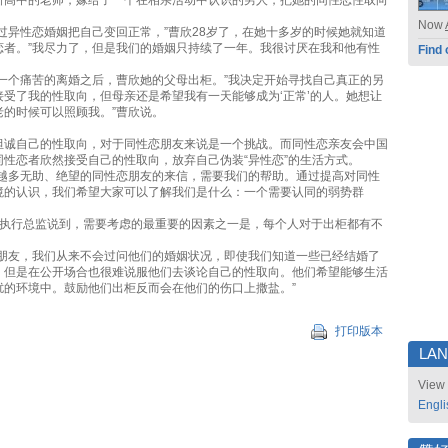
所高中的老师，嫁给了一个在相亲活动中认识的男人，把她的同性恋性取向
Now
过异性恋婚姻把自己变回正常，”曹欣28岁了，在她十多岁的时候她就知道
恋者。”我尽力了，但是我们的婚姻只持续了一年。我很讨厌在我和他有性
Find 
历一个痛苦的离婚之后，曹欣她的父母出柜。”我决定开始寻找自己真正的另
接受了我的性取向，但母亲还是希望我有一天能够成为‘正常’的人。她想让
老的时候可以照顾我。”曹欣说。
坦诚自己的性取向，对于同性恋朋友来说是一个挑战。而同性恋亲友会中国
同性恋者欣然接受自己的性取向，放弃自己伪装“异性恋”的生活方式。
来越多无助、绝望的同性恋朋友的来信，需要我们的帮助。通过提高对同性
境的认识，我们希望大家可以了解我们是什么：一个需要认同的弱势群
。
中心执行总监说到，需要考虑的最重要的因素之一是，每个人对于出柜都有不
的朋友，我们从来不会过问他们的婚姻状况，即使我们知道一些已经结婚了
，但是在公开场合也很难说服他们去谈论自己的性取向。他们希望能够生活
扰的环境中。鼓励他们出柜反而会在他们的伤口上撒盐。”
打印版本
LA
View 
Engli