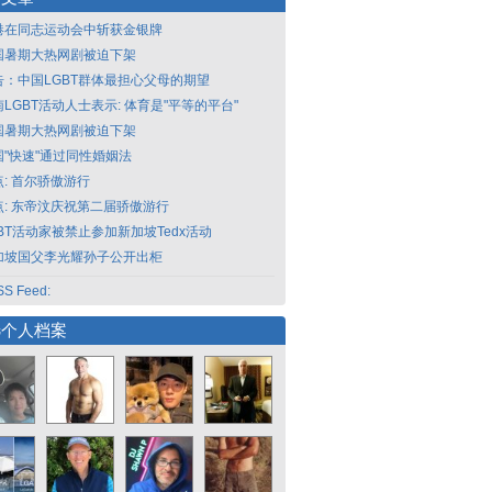
港在同志运动会中斩获金银牌
国暑期大热网剧被迫下架
告：中国LGBT群体最担心父母的期望
LGBT活动人士表示: 体育是"平等的平台"
国暑期大热网剧被迫下架
国"快速"通过同性婚姻法
点: 首尔骄傲游行
点: 东帝汶庆祝第二届骄傲游行
GBT活动家被禁止参加新加坡Tedx活动
加坡国父李光耀孙子公开出柜
S Feed:
选个人档案