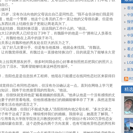
为一些中国家长会对此感到羞耻。父母也担心他们的同性恋孩子们年老了以
自己。”
香
性循环】
，25岁，没有办法向他的父母说出自己是同性恋。”我不会告诉他们我是同
中
说道，他是一个警察，他这个公务员的工作一直让他的父母很自豪。但是他
报
么东西比得上结婚生孩子更能让两老高兴了。
我说起结婚，我就转换话题，说说我的工作什么的。”他说。
越南
大12岁的男人已经交往了3年了，肖魏眼中的他是一个“拥有让人羡慕生
中
人”，肖魏给他在上高中的孩子补习。
泰
的关系让肖魏和他的男友处在巨大的压力之下。
常，说了好几次要分手。但是每当他孤独，他就会来找我。“肖魏说。
看
，让肖魏觉得很累。肖魏过去一直接收转换治疗，目的就是为了能够永久背
看
在街上拉我男朋友的手。很多时间我会担心好事者拍照然后把我们的照片上
L
忍住了泪水。”我希望能够结束这种恶性循环。”
新
】
样，浩阳也是是信息技术工程师。他现在只能通过在线同性恋社区来获得归
RS
始就觉得自己有同性恋倾向，但没有办法确认这一点。直到在网络上学习更
精
的知识，我终于欣然接受我的性取向。”他说。
结婚，但很快就觉得他是“戴着婚姻的假面具。”他承认他是一个没有感情的丈
他妻子的怀里看电视。但他很感激他们的婚姻能够幸存了下来，虽然这意味
却要生活在他的谎言之下。
们可以离婚，但我们不能成为敌人”浩阳拒绝向他父母出柜。”多次交谈之
妻子终于达成了妥协，继续维持我们的婚姻。我很幸运，她愿意了解我。”
lantic引用青岛大学医学院张北川教授的研究，在中国估计有1600万异性恋女
结婚却蒙在鼓里。这个趋势会向两个方向发展，也有可能有异性恋的男性和
。