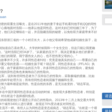
？
Hsuan
密的双重生活曝光，是在2011年他的妻子拿起手机看到他手机QQ的同性
子心痛地面对浩阳——他承认他是同性恋。这对夫妇已经结婚三年了，为了
想，他们决定继续在一起，并且隐藏浩阳的秘密，以免给双方家庭带来不好
国东部浙江省的一个小村庄长大，从小他父母就希望他成家结婚生孩子，这
。
我就知道自己喜欢男人。大学的时候我和一个女生交往，但这只能让我更确
。”这时浩阳已经34岁了。“从家庭的压力下，我决定要服从他们的要求，
足他们的期望。我宁愿伤女人的心，也不想伤害父母的心。”
的故事并不少见，许多同性恋者纠结：究竟是做真实的自己——尊重自己的
尊重父母的意愿——结婚生孩子呢？胡志军，同性恋亲友会（PFLAG）执
中国，由于家庭和社会的压力导，许多同性恋压抑自己的性取向，避免歧
虚假的异性恋角色来掩饰自己的性取向。
胡志军，说到有些同性恋者为了压抑自己的性取向，采取极端的措施，比如
他伪科学处理方法；而有些同性恋者则屈服于婚姻和生育。
些努力最终都是徒劳的。性是自然的东西，是无法改变的，”胡志军说。
压力】
08年在中国开展同性恋亲友会活动的时候，他发现大多数同性恋者，特别是
请
，对出柜这个选择感到焦虑。
者的歧视使他们不愿意公开自己的性取向。2013年十二月上海交通大学民
4个城市3400人进行调查，发现近70%受访者反对同性恋。
主流不一样。有些人认为同性恋是变态或病态，“胡志军说。”出柜是一个艰
最