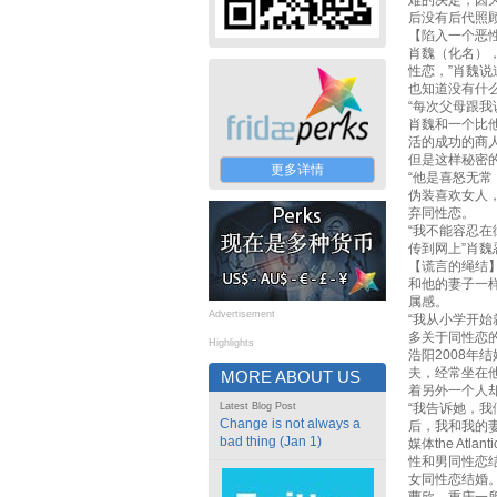
难的决定，因
后没有后代照顾
【陷入一个恶
肖魏（化名）
性恋，”肖魏
也知道没有什
“每次父母跟
肖魏和一个比他
活的成功的商
但是这样秘密
更多详情
“他是喜怒无
伪装喜欢女人
弃同性恋。
“我不能容忍
传到网上”肖魏
【谎言的绳结
和他的妻子一
属感。
Advertisement
“我从小学开
多关于同性恋
Highlights
浩阳2008年
夫，经常坐在
MORE ABOUT US
着另外一个人
Latest Blog Post
“我告诉她，我
Change is not always a
后，我和我的
bad thing (Jan 1)
媒体the At
性和男同性恋
女同性恋结婚