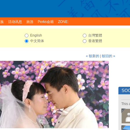
家族
活动讯息
旅游
Perks会籍
ZONE:
English
台灣繁體
中文简体
香港繁體
« 较新的
|
较旧的 »
SOC
This 