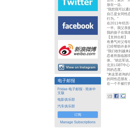
曹欣，重庆一
放在一边。
“我想我可以通
自己是女同性
行为。”
在2011年经
一半。我父亲
我的孩子在我
【支持出柜】
有勇气对父母
已经帮助许多
“我们收到越
恋者所面临困
体。”胡志军说
北京LGBT
同的态度。
“来这里咨询
的同性恋朋友
电子邮报
在一个不被打
Fridae 电子邮报 - 简体中
文版
电影俱乐部
汽车俱乐部
订阅
Manage Subscriptions