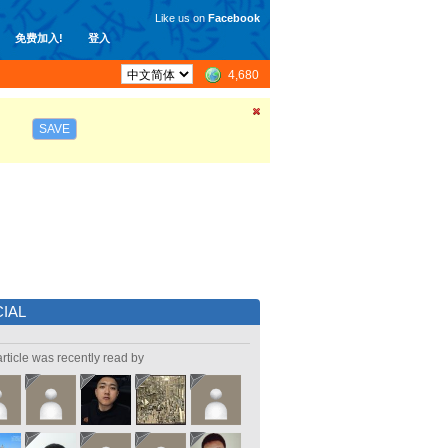
Like us on
Facebook
免费加入!
登入
4,680
SAVE
IAL
article was recently read by