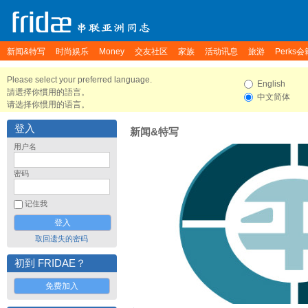
新闻&特写
时尚娱乐
Money
交友社区
家族
活动讯息
旅游
Perks会
Please select your preferred language.
English
請選擇你慣用的語言。
中文简体
请选择你惯用的语言。
登入
新闻&特写
用户名
密码
记住我
取回遗失的密码
初到 FRIDAE？
免费加入