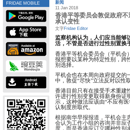
新闻
FRIDAE MOBILE
11 Jan 2018
香港平等委员会敦促政府不
承认变性
文字
Fridae Editor
监察机构认为，人们应当能够
活，不管是否进行过性别置换
香港平等机会委员会（平机会
报想要以某种为特定性别，跨
别选择。
平机会也在本周向政府提交的
中，敦促“尽快”立法反对以性
香港目前只有在接受手术重建
许进行性别变更取得新身份证
示，这种做法应该由“不应有医
认制度所取代。
根据南华早报报道，平机会主
会认为工作小组的咨询并非应
度，而是香港应订立哪种性别承