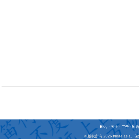
Blog
-
关于
-
广告
-
招
© 版权所有 2026 fridae.a