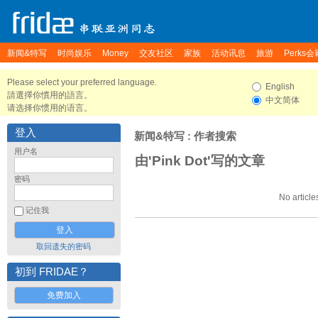
新闻&特写
时尚娱乐
Money
交友社区
家族
活动讯息
旅游
Perks会
Please select your preferred language.
English
請選擇你慣用的語言。
中文简体
请选择你惯用的语言。
登入
新闻&特写
: 作者搜索
用户名
由'Pink Dot'写的文章
密码
No article
记住我
取回遗失的密码
初到 FRIDAE？
免费加入