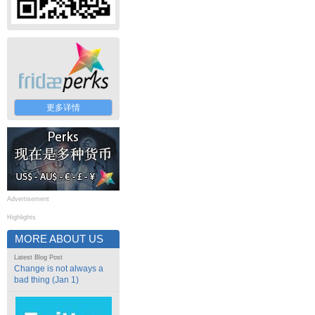
更多详情
Advertisement
Highlights
MORE ABOUT US
Latest Blog Post
Change is not always a
bad thing (Jan 1)