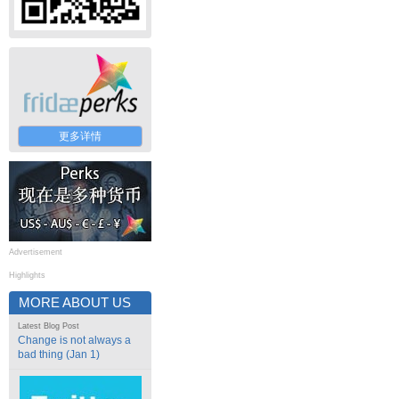
更多详情
Advertisement
Highlights
MORE ABOUT US
Latest Blog Post
Change is not always a
bad thing (Jan 1)