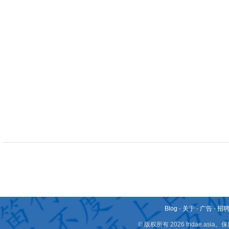
Blog
-
关于
-
广告
-
招
© 版权所有 2026 fridae.a