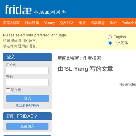
新闻&特写
时尚娱乐
Money
交友社区
家族
活动讯息
旅游
Perks会
Please select your preferred language.
English
請選擇你慣用的語言。
中文简体
请选择你惯用的语言。
登入
新闻&特写
: 作者搜索
用户名
由'SL Yang'写的文章
密码
No article
记住我
取回遗失的密码
初到 FRIDAE？
免费加入