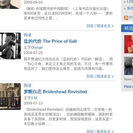
L
2009-08-03
新
《丽莉·布瑞斯珂的中国眼睛》（上海书店出版社出版）
有600多页，近日读到299页时，发现一个八卦──「萧乾
RS
原来有过同性之爱」。
回应
|
阅读全文 »
精
阅读
盐的代价 The Price of Salt
文字
Orange
2009-07-20
我不赞成纪大伟先生在《盐的代价》书后的「解说」，用
「勾心斗角」来定义主角之间的互动。不过，有一件事情
他说对了，她们爱得这么痛苦，是因为沟通有问题。
回应
|
阅读全文 »
Now
阅读
Find 
梦断白庄 Brideshead Revisited
文字
S.M.
2009-07-13
《Brideshead Revisited》的确有同志情节（尽管唯一的
床戏是某男女担纲演出），也的确隐晦而暧昧，讽刺时更
具备了英国味。但更多时候，我深深地觉得，这其实是一
本宗教小说啊……
回应
|
阅读全文 »