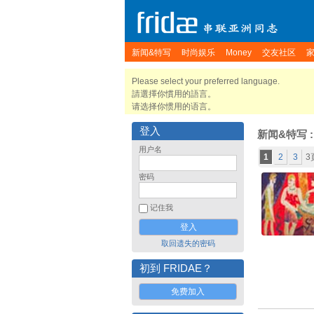
新闻&特写
时尚娱乐
Money
交友社区
Please select your preferred language.
請選擇你慣用的語言。
请选择你惯用的语言。
登入
新闻&特写
用户名
1
2
3
3
密码
记住我
取回遗失的密码
初到 FRIDAE？
免费加入