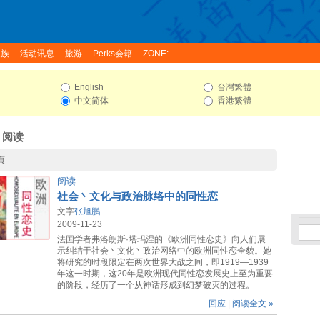
家族
活动讯息
旅游
Perks会籍
ZONE:
English
台灣繁體
中文简体
香港繁體
: 阅读
頁
阅读
社会丶文化与政治脉络中的同性恋
文字
张旭鹏
2009-11-23
法国学者弗洛朗斯·塔玛涅的《欧洲同性恋史》向人们展
示纠结于社会丶文化丶政治网络中的欧洲同性恋全貌。她
将研究的时段限定在两次世界大战之间，即1919—1939
年这一时期，这20年是欧洲现代同性恋发展史上至为重要
的阶段，经历了一个从神话形成到幻梦破灭的过程。
回应
|
阅读全文 »