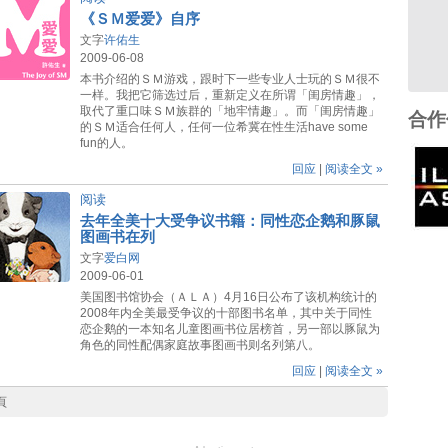
《ＳＭ爱爱》自序
文字
许佑生
2009-06-08
本书介绍的ＳＭ游戏，跟时下一些专业人士玩的ＳＭ很不
一样。我把它筛选过后，重新定义在所谓「闺房情趣」，
取代了重口味ＳＭ族群的「地牢情趣」。而「闺房情趣」
合作
的ＳＭ适合任何人，任何一位希冀在性生活have some
fun的人。
回应
|
阅读全文 »
阅读
去年全美十大受争议书籍：同性恋企鹅和豚鼠
图画书在列
文字
爱白网
2009-06-01
美国图书馆协会（ＡＬＡ）4月16日公布了该机构统计的
2008年内全美最受争议的十部图书名单，其中关于同性
恋企鹅的一本知名儿童图画书位居榜首，另一部以豚鼠为
角色的同性配偶家庭故事图画书则名列第八。
回应
|
阅读全文 »
頁