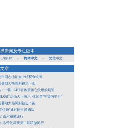
选择新闻及专栏版本
English
-
简体中文
-
繁體中文
新文章
港在同志运动会中斩获金银牌
国暑期大热网剧被迫下架
告：中国LGBT群体最担心父母的期望
LGBT活动人士表示: 体育是"平等的平台"
国暑期大热网剧被迫下架
国"快速"通过同性婚姻法
点: 首尔骄傲游行
点: 东帝汶庆祝第二届骄傲游行