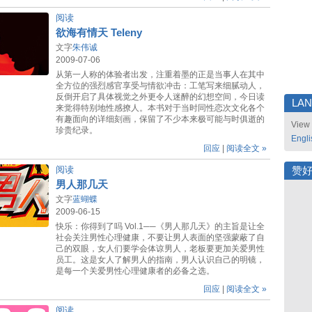
阅读
欲海有情天 Teleny
文字
朱伟诚
2009-07-06
从第一人称的体验者出发，注重着墨的正是当事人在其中
全方位的强烈感官享受与情欲冲击：工笔写来细腻动人，
反倒开启了具体视觉之外更令人迷醉的幻想空间，今日读
LA
来觉得特别地性感撩人。本书对于当时同性恋次文化各个
有趣面向的详细刻画，保留了不少本来极可能与时俱逝的
View 
珍贵纪录。
Engli
回应
|
阅读全文 »
阅读
赞
男人那几天
文字
蓝蝴蝶
2009-06-15
快乐：你得到了吗 Vol.1──《男人那几天》的主旨是让全
社会关注男性心理健康，不要让男人表面的坚强蒙蔽了自
己的双眼，女人们要学会体谅男人，老板要更加关爱男性
员工。这是女人了解男人的指南，男人认识自己的明镜，
是每一个关爱男性心理健康者的必备之选。
回应
|
阅读全文 »
阅读