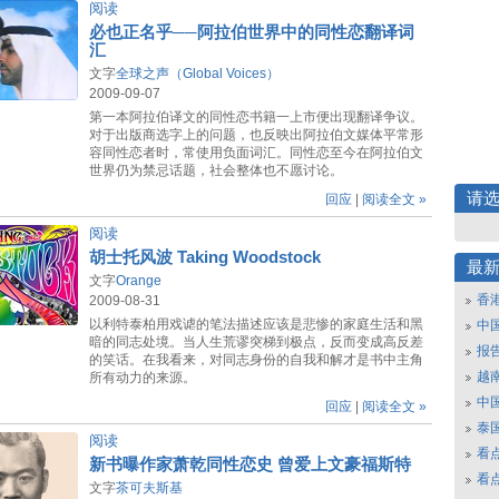
阅读
必也正名乎──阿拉伯世界中的同性恋翻译词
汇
文字
全球之声（Global Voices）
2009-09-07
第一本阿拉伯译文的同性恋书籍一上市便出现翻译争议。
对于出版商选字上的问题，也反映出阿拉伯文媒体平常形
容同性恋者时，常使用负面词汇。同性恋至今在阿拉伯文
世界仍为禁忌话题，社会整体也不愿讨论。
请
回应
|
阅读全文 »
阅读
胡士托风波 Taking Woodstock
最
文字
Orange
香
2009-08-31
以利特泰柏用戏谑的笔法描述应该是悲惨的家庭生活和黑
中
暗的同志处境。当人生荒谬突梯到极点，反而变成高反差
报
的笑话。在我看来，对同志身份的自我和解才是书中主角
越南
所有动力的来源。
中
回应
|
阅读全文 »
泰
阅读
看
新书曝作家萧乾同性恋史 曾爱上文豪福斯特
看
文字
茶可夫斯基