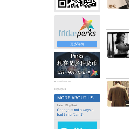
更多详情
Advertisement
Highlights
MORE ABOUT US
Latest Blog Post
Change is not always a
bad thing (Jan 1)