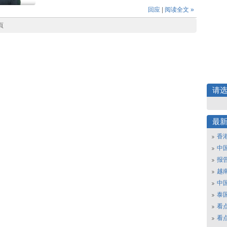
回应
|
阅读全文 »
頁
请
最
香
中
报
越南
中
泰
看
看