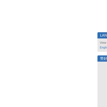
LA
View 
Engli
赞