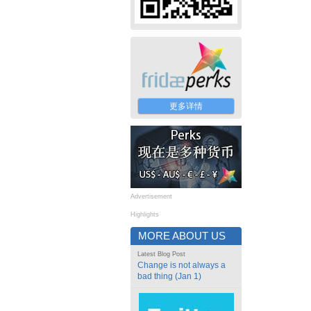
更多详情
Advertisement
Highlights
MORE ABOUT US
Latest Blog Post
Change is not always a
bad thing (Jan 1)