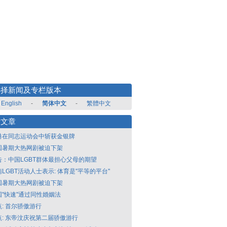
选择新闻及专栏版本
English
-
简体中文
-
繁體中文
新文章
港在同志运动会中斩获金银牌
国暑期大热网剧被迫下架
告：中国LGBT群体最担心父母的期望
LGBT活动人士表示: 体育是"平等的平台"
国暑期大热网剧被迫下架
国"快速"通过同性婚姻法
点: 首尔骄傲游行
点: 东帝汶庆祝第二届骄傲游行