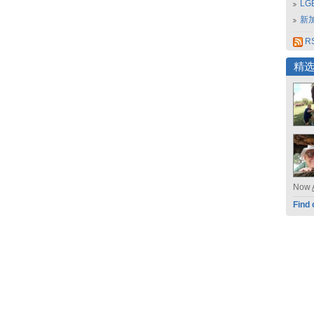
L
新
RS
精
Now
Find 