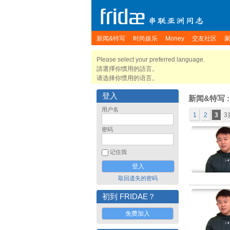
新闻&特写
时尚娱乐
Money
交友社区
Please select your preferred language.
請選擇你慣用的語言。
请选择你惯用的语言。
登入
新闻&特写
:
用户名
1
2
3
3
密码
记住我
取回遗失的密码
初到 FRIDAE？
免费加入