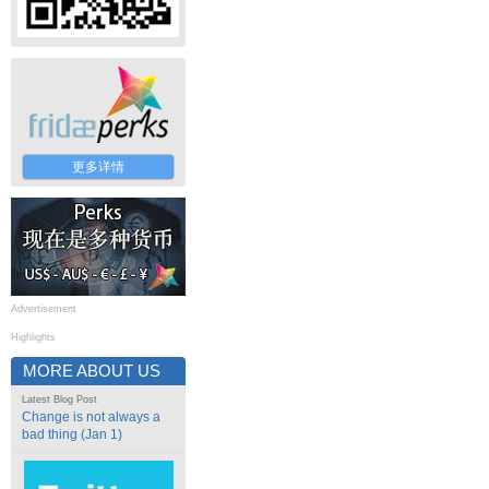
更多详情
Advertisement
Highlights
MORE ABOUT US
Latest Blog Post
Change is not always a
bad thing (Jan 1)