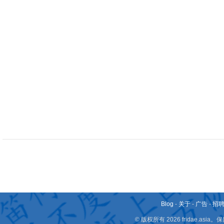
Blog
-
关于
-
广告
-
招
© 版权所有 2026 fridae.a