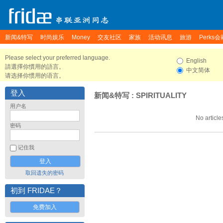
新闻&特写
时尚娱乐
Money
交友社区
家族
活动讯息
旅游
Perks会
Please select your preferred language.
English
請選擇你慣用的語言。
中文简体
请选择你惯用的语言。
登入
新闻&特写
: SPIRITUALITY
用户名
No article
密码
记住我
取回遗失的密码
初到 FRIDAE？
免费加入