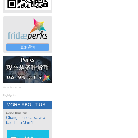
更多详情
Advertisement
Highlights
MORE ABOUT US
Latest Blog Post
Change is not always a
bad thing (Jan 1)