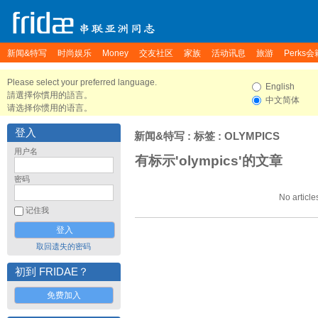
新闻&特写
时尚娱乐
Money
交友社区
家族
活动讯息
旅游
Perks会
Please select your preferred language.
English
請選擇你慣用的語言。
中文简体
请选择你惯用的语言。
登入
新闻&特写
: 标签 : OLYMPICS
用户名
有标示'olympics'的文章
密码
No article
记住我
取回遗失的密码
初到 FRIDAE？
免费加入