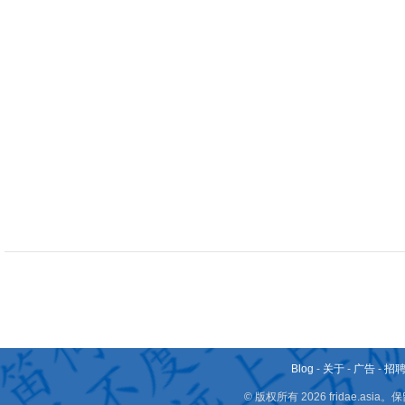
Blog
-
关于
-
广告
-
招
© 版权所有 2026 fridae.a