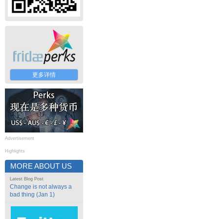
更多详情
Advertisement
Highlights
MORE ABOUT US
Latest Blog Post
Change is not always a
bad thing (Jan 1)