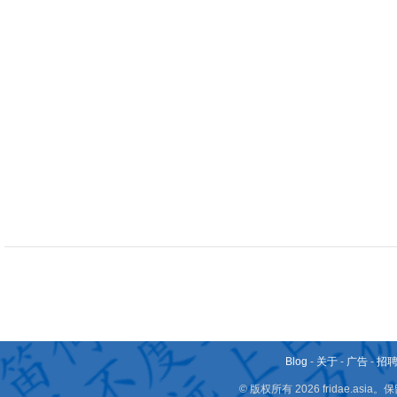
Blog
-
关于
-
广告
-
招
© 版权所有 2026 fridae.a