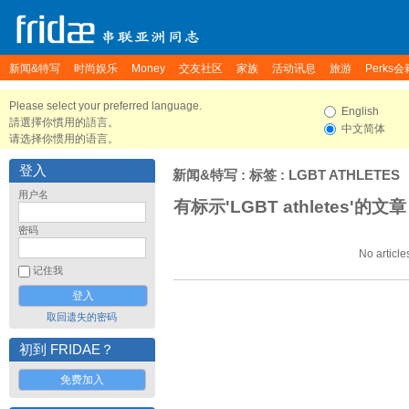
新闻&特写
时尚娱乐
Money
交友社区
家族
活动讯息
旅游
Perks会
Please select your preferred language.
English
請選擇你慣用的語言。
中文简体
请选择你惯用的语言。
登入
新闻&特写
: 标签 : LGBT ATHLETES
用户名
有标示'LGBT athletes'的文章
密码
No article
记住我
取回遗失的密码
初到 FRIDAE？
免费加入