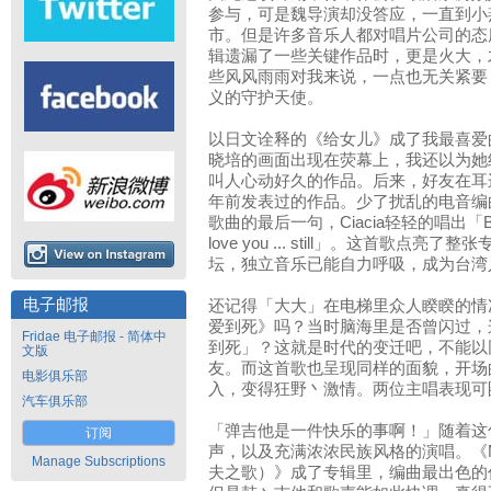
参与，可是魏导演却没答应，一直到小
市。但是许多音乐人都对唱片公司的态
辑遗漏了一些关键作品时，更是火大，
些风风雨雨对我来说，一点也无关紧要
义的守护天使。
以日文诠释的《给女儿》成了我最喜爱
晓培的画面出现在荧幕上，我还以为她
叫人心动好久的作品。后来，好友在耳
年前发表过的作品。少了扰乱的电音编
歌曲的最后一句，Ciacia轻轻的唱出「But I'm stil
love you ... still」。这首歌
坛，独立音乐已能自力呼吸，成为台湾
电子邮报
还记得「大大」在电梯里众人睽睽的情
爱到死》吗？当时脑海里是否曾闪过，
Fridae 电子邮报 - 简体中
到死」？这就是时代的变迁吧，不能以
文版
友。而这首歌也呈现同样的面貌，开场
电影俱乐部
入，变得狂野丶激情。两位主唱表现可
汽车俱乐部
「弹吉他是一件快乐的事啊！」随着这
订阅
声，以及充满浓浓民族风格的演唱。《Ma
Manage Subscriptions
夫之歌）》成了专辑里，编曲最出色的