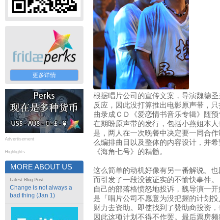
更多详情
根据唱片公司的宣传文案，导演魏德圣
反应，因此没打算推出电影原声带，只
曲录成ＣＤ《爱恋情书音乐专辑》随预
在期盼原声带的发行，包括小燕姐本人
是，两人在一次晚餐中决定要一同合作
Advertisement
么编排曲目以及整体的内容设计，并希
《海角七号》的精髓。
Highlights
MORE ABOUT US
这么简单的动机好像有另一番解说。也
而引发了一段没被证实的不愉快事件。
Latest Blog Post
Change is not always a
自己的部落格愤怒地投诉，魏导演一开
bad thing (Jan 1)
是「唱片公司不愿意为没把握的计划投
财力去资助。即使找到了赞助商投资，
因此这项计划不得不作罢。最后票房频