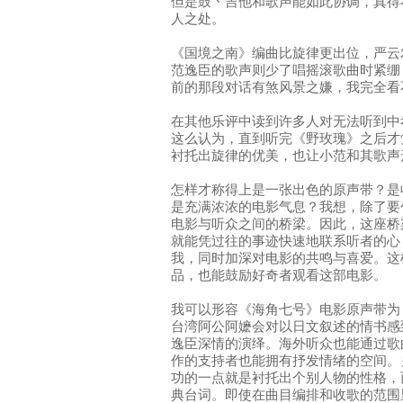
但是鼓丶吉他和歌声能如此协调，真得
人之处。
《国境之南》编曲比旋律更出位，严云
范逸臣的歌声则少了唱摇滚歌曲时紧绷
前的那段对话有煞风景之嫌，我完全看
在其他乐评中读到许多人对无法听到中
这么认为，直到听完《野玫瑰》之后才
衬托出旋律的优美，也让小范和其歌声
怎样才称得上是一张出色的原声带？是
是充满浓浓的电影气息？我想，除了要
电影与听众之间的桥梁。因此，这座桥
就能凭过往的事迹快速地联系听者的心
我，同时加深对电影的共鸣与喜爱。这
品，也能鼓励好奇者观看这部电影。
我可以形容《海角七号》电影原声带为
台湾阿公阿嬷会对以日文叙述的情书感
逸臣深情的演绎。海外听众也能通过歌
作的支持者也能拥有抒发情绪的空间。
功的一点就是衬托出个别人物的性格，
典台词。即使在曲目编排和收歌的范围