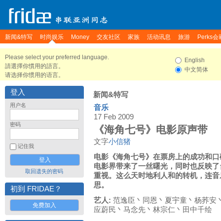
新闻&特写
时尚娱乐
Money
交友社区
家族
活动讯息
旅游
Perks会
Please select your preferred language.
English
請選擇你慣用的語言。
中文简体
请选择你惯用的语言。
登入
新闻&特写
用户名
音乐
17 Feb 2009
密码
《海角七号》电影原声带
文字
小信猪
记住我
电影《海角七号》在票房上的成功和口
电影界带来了一丝曙光，同时也反映了
取回遗失的密码
重视。这么天时地利人和的转机，连音
思。
初到 FRIDAE？
艺人:
范逸臣丶同恩丶夏宇童丶杨荞安
免费加入
应蔚民丶马念先丶林宗仁丶田中千绘