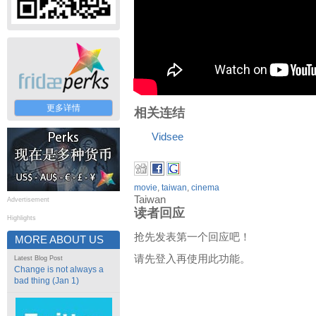
更多详情
相关连结
Vidsee
movie
,
taiwan
,
cinema
Taiwan
Advertisement
读者回应
Highlights
抢先发表第一个回应吧！
MORE ABOUT US
请先登入再使用此功能。
Latest Blog Post
Change is not always a
bad thing (Jan 1)