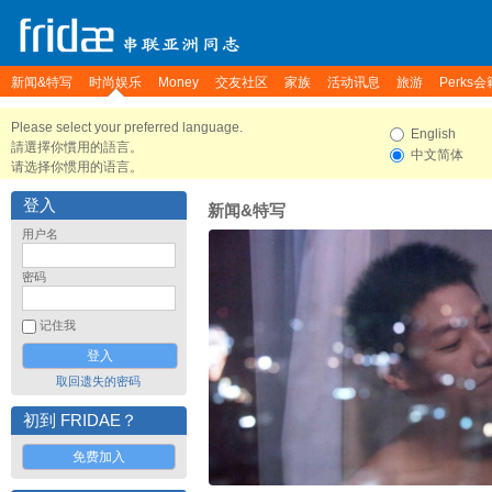
新闻&特写
时尚娱乐
Money
交友社区
家族
活动讯息
旅游
Perks会
Please select your preferred language.
English
請選擇你慣用的語言。
中文简体
请选择你惯用的语言。
登入
新闻&特写
用户名
密码
记住我
取回遗失的密码
初到 FRIDAE？
免费加入