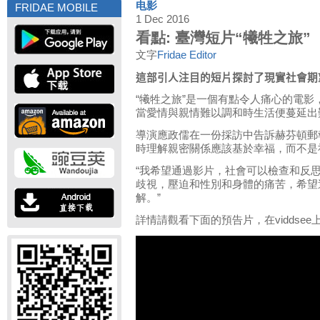
电影
FRIDAE MOBILE
1 Dec 2016
看點: 臺灣短片“犧牲之旅”
文字
Fridae Editor
這部引人注目的短片探討了現實社會期
“犧牲之旅”是一個有點令人痛心的電
當愛情與親情難以調和時生活便蔓延出
導演應政儒在一份採訪中告訴赫芬頓郵
時理解親密關係應該基於幸福，而不是
“我希望通過影片，社會可以檢查和反
歧視，壓迫和性別和身體的痛苦，希望
解。”
詳情請觀看下面的預告片，在viddse