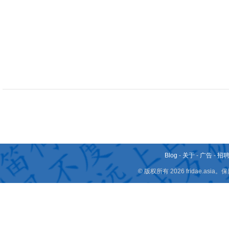
Blog
-
关于
-
广告
-
招
© 版权所有 2026 fridae.a