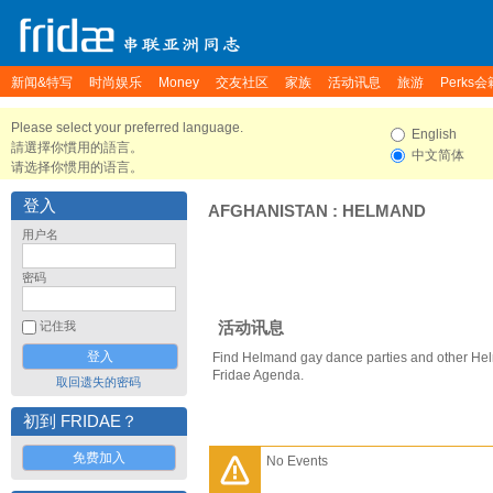
新闻&特写
时尚娱乐
Money
交友社区
家族
活动讯息
旅游
Perks会
Please select your preferred language.
English
請選擇你慣用的語言。
中文简体
请选择你惯用的语言。
登入
AFGHANISTAN
:
HELMAND
用户名
密码
活动讯息
记住我
Find Helmand gay dance parties and other Hel
Fridae Agenda.
取回遗失的密码
初到 FRIDAE？
免费加入
No Events