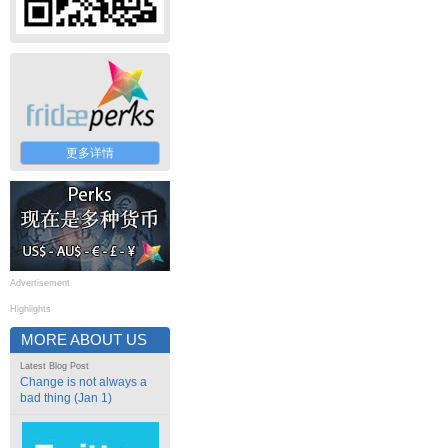
更多详情
Advertisement
Highlights
MORE ABOUT US
Latest Blog Post
Change is not always a
bad thing (Jan 1)