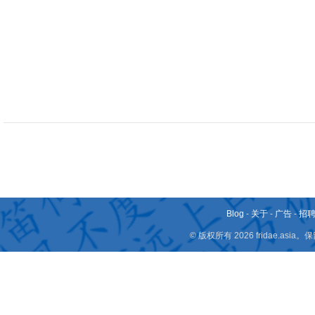
Blog
-
关于
-
广告
-
招
© 版权所有 2026 fridae.a