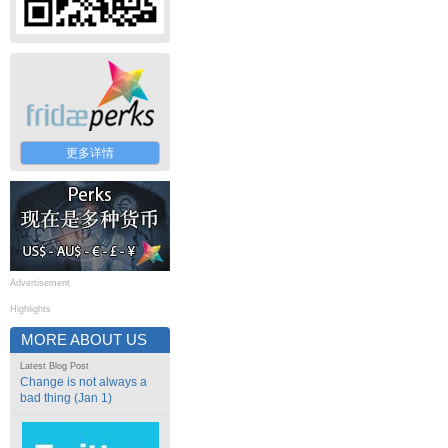
更多详情
Advertisement
Highlights
MORE ABOUT US
Latest Blog Post
Change is not always a
bad thing (Jan 1)