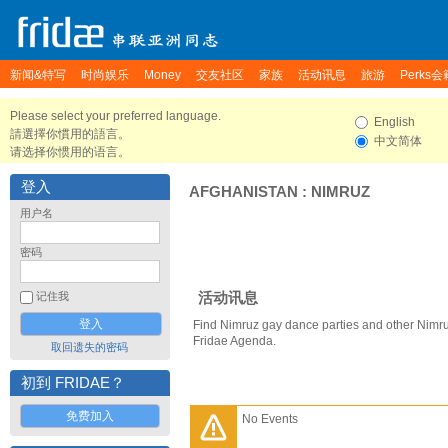
新闻&特写
时尚娱乐
Money
交友社区
家族
活动讯息
旅游
Perks会
Please select your preferred language.
English
請選擇你慣用的語言。
中文简体
请选择你惯用的语言。
登入
AFGHANISTAN
:
NIMRUZ
用户名
密码
活动讯息
记住我
Find Nimruz gay dance parties and other Nimru
Fridae Agenda.
取回遗失的密码
初到 FRIDAE？
免费加入
No Events