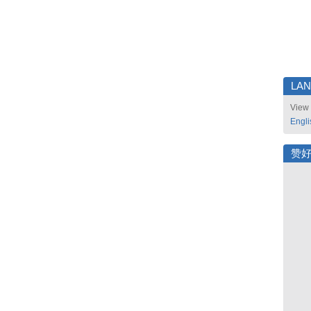
LA
View 
Engli
赞