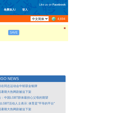
Like us on
Facebook
免费加入!
登入
4,694
SAVE
NGO NEWS
港在同志运动会中斩获金银牌
国暑期大热网剧被迫下架
告：中国LGBT群体最担心父母的期望
LGBT活动人士表示: 体育是"平等的平台"
国暑期大热网剧被迫下架