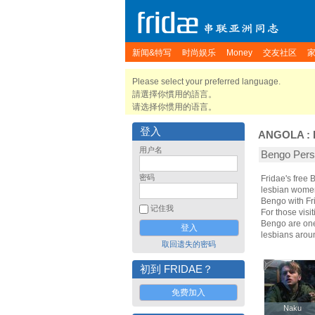
新闻&特写
时尚娱乐
Money
交友社区
Please select your preferred language.
請選擇你慣用的語言。
请选择你惯用的语言。
登入
ANGOLA
:
用户名
Bengo Pe
密码
Fridae's free
lesbian women
Bengo with Fr
记住我
For those visit
Bengo are one 
lesbians arou
取回遗失的密码
初到 FRIDAE？
免费加入
Naku
Naku