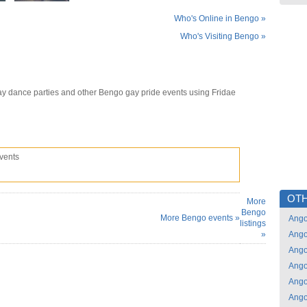
Who's Online in Bengo »
Who's Visiting Bengo »
y dance parties and other Bengo gay pride events using Fridae
vents
OTH
More
Bengo
More Bengo events »
Ango
listings
»
Ango
Ango
Ango
Ango
Ango