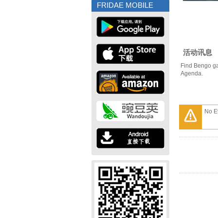
FRIDAE MOBILE
活动讯息
Find Bengo ga
Agenda.
No E