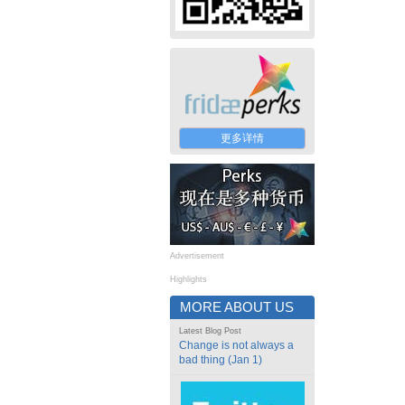
更多详情
Advertisement
Highlights
MORE ABOUT US
Latest Blog Post
Change is not always a
bad thing (Jan 1)