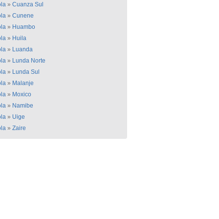
la
»
Cuanza Sul
la
»
Cunene
la
»
Huambo
la
»
Huila
la
»
Luanda
la
»
Lunda Norte
la
»
Lunda Sul
la
»
Malanje
la
»
Moxico
la
»
Namibe
la
»
Uige
la
»
Zaire