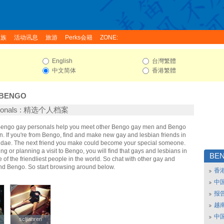
家族
活动讯息
旅游
Perks会籍
ZONE:
English
台灣繁體
中文简体
香港繁體
BENGO
rsonals : 精选个人档案
 Bengo gay personals help you meet other Bengo gay men and Bengo
. If you're from Bengo, find and make new gay and lesbian friends in
idae. The next friend you make could become your special someone.
ing or planning a visit to Bengo, you will find that gays and lesbians in
BE
of the friendliest people in the world. So chat with other gay and
nd Bengo. So start browsing around below.
香
中
报
越南
中
scljianren
scljianren