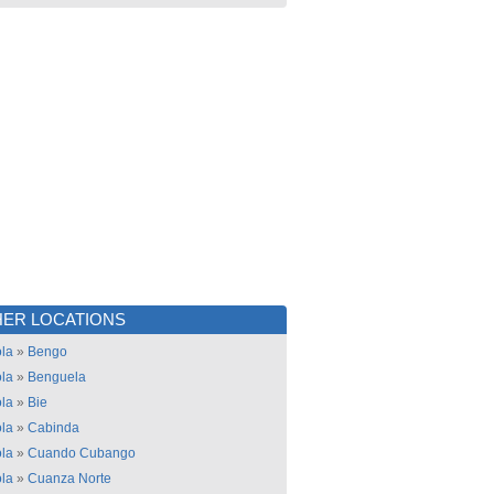
ER LOCATIONS
la
»
Bengo
la
»
Benguela
la
»
Bie
la
»
Cabinda
la
»
Cuando Cubango
la
»
Cuanza Norte