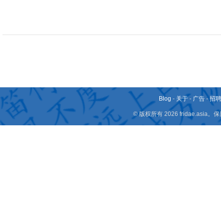
Blog
-
关于
-
广告
-
招
© 版权所有 2026 fridae.a