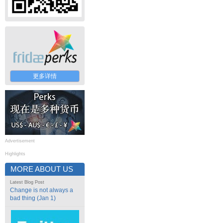
更多详情
Advertisement
Highlights
MORE ABOUT US
Latest Blog Post
Change is not always a
bad thing (Jan 1)