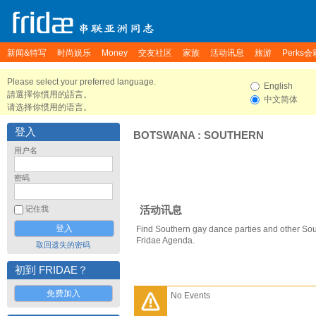
新闻&特写
时尚娱乐
Money
交友社区
家族
活动讯息
旅游
Perks会
Please select your preferred language.
English
請選擇你慣用的語言。
中文简体
请选择你惯用的语言。
登入
BOTSWANA
:
SOUTHERN
用户名
密码
活动讯息
记住我
Find Southern gay dance parties and other Sou
Fridae Agenda.
取回遗失的密码
初到 FRIDAE？
免费加入
No Events