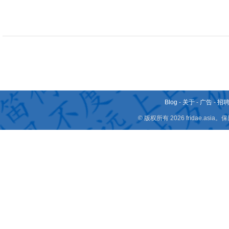
Blog
-
关于
-
广告
-
招
© 版权所有 2026 fridae.a