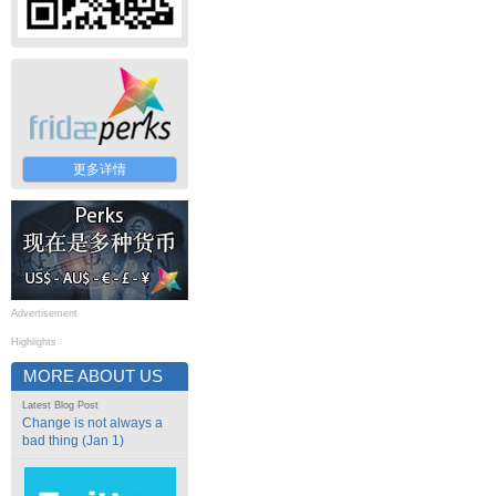
更多详情
Advertisement
Highlights
MORE ABOUT US
Latest Blog Post
Change is not always a
bad thing (Jan 1)