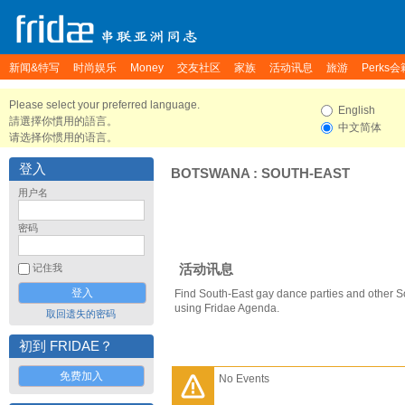
新闻&特写
时尚娱乐
Money
交友社区
家族
活动讯息
旅游
Perks会
Please select your preferred language.
English
請選擇你慣用的語言。
中文简体
请选择你惯用的语言。
登入
BOTSWANA
:
SOUTH-EAST
用户名
密码
活动讯息
记住我
Find South-East gay dance parties and other S
using Fridae Agenda.
取回遗失的密码
初到 FRIDAE？
免费加入
No Events