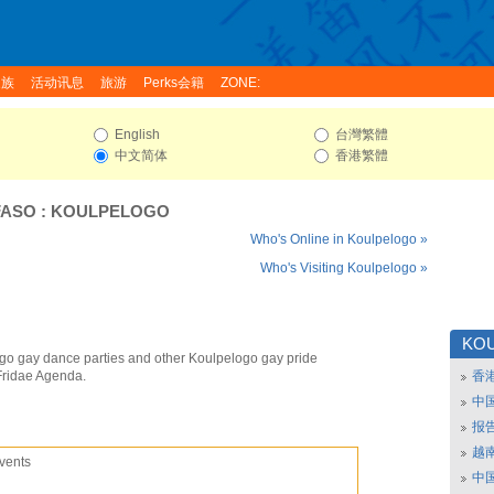
家族
活动讯息
旅游
Perks会籍
ZONE:
English
台灣繁體
中文简体
香港繁體
FASO
:
KOULPELOGO
Who's Online in Koulpelogo »
Who's Visiting Koulpelogo »
KO
go gay dance parties and other Koulpelogo gay pride
Fridae Agenda.
香
中
报
越南
vents
中