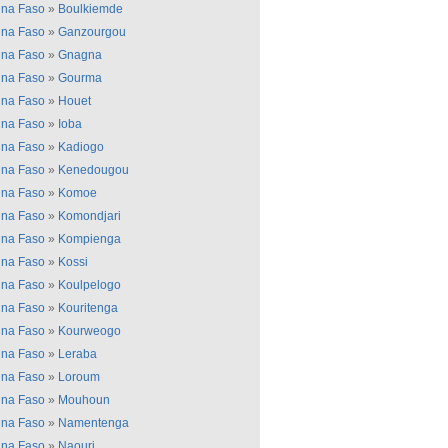
ina Faso
»
Boulkiemde
ina Faso
»
Ganzourgou
ina Faso
»
Gnagna
ina Faso
»
Gourma
ina Faso
»
Houet
ina Faso
»
Ioba
ina Faso
»
Kadiogo
ina Faso
»
Kenedougou
ina Faso
»
Komoe
ina Faso
»
Komondjari
ina Faso
»
Kompienga
ina Faso
»
Kossi
ina Faso
»
Koulpelogo
ina Faso
»
Kouritenga
ina Faso
»
Kourweogo
ina Faso
»
Leraba
ina Faso
»
Loroum
ina Faso
»
Mouhoun
ina Faso
»
Namentenga
ina Faso
»
Naouri