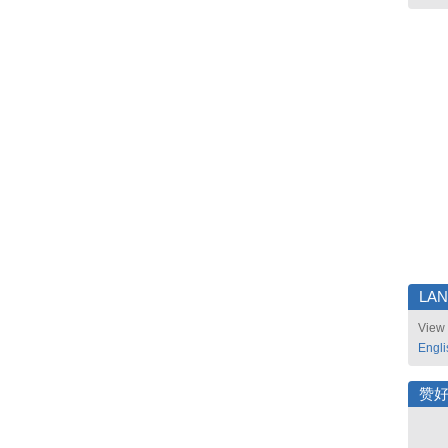
LA
View 
Engli
赞