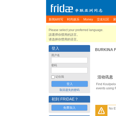
新闻&特写
时尚娱乐
Money
交友社区
Please select your preferred language.
請選擇你慣用的語言。
请选择你惯用的语言。
登入
BURKINA 
用户名
密码
活动讯息
记住我
Find Koulpelo
events using 
取回遗失的密码
初到 FRIDAE？
免费加入
No E