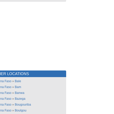
ER LOCATIONS
ina Faso
»
Bale
ina Faso
»
Bam
ina Faso
»
Banwa
ina Faso
»
Bazega
ina Faso
»
Bougouriba
ina Faso
»
Boulgou