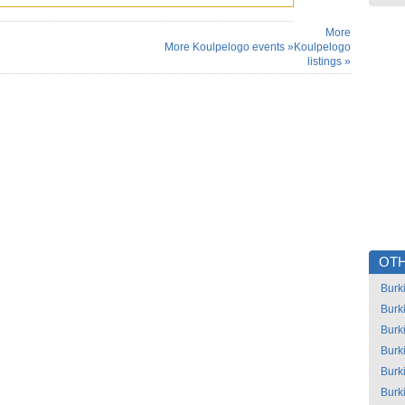
More
More Koulpelogo events »
Koulpelogo
listings »
OTH
Burk
Burk
Burk
Burk
Burk
Burk