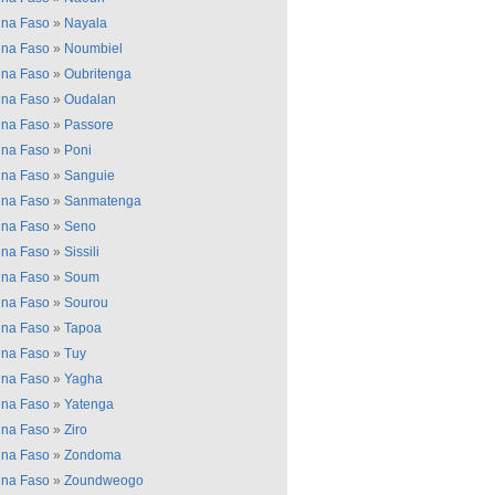
ina Faso
»
Nayala
ina Faso
»
Noumbiel
ina Faso
»
Oubritenga
ina Faso
»
Oudalan
ina Faso
»
Passore
ina Faso
»
Poni
ina Faso
»
Sanguie
ina Faso
»
Sanmatenga
ina Faso
»
Seno
ina Faso
»
Sissili
ina Faso
»
Soum
ina Faso
»
Sourou
ina Faso
»
Tapoa
ina Faso
»
Tuy
ina Faso
»
Yagha
ina Faso
»
Yatenga
ina Faso
»
Ziro
ina Faso
»
Zondoma
ina Faso
»
Zoundweogo