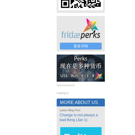
更多详情
Advertisement
Highlights
MORE ABOUT US
Latest Blog Post
Change is not always a
bad thing (Jan 1)