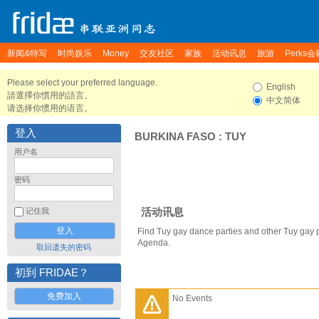
新闻&特写
时尚娱乐
Money
交友社区
家族
活动讯息
旅游
Perks会
Please select your preferred language.
English
請選擇你慣用的語言。
中文简体
请选择你惯用的语言。
登入
BURKINA FASO
:
TUY
用户名
密码
活动讯息
记住我
Find Tuy gay dance parties and other Tuy gay 
Agenda.
取回遗失的密码
初到 FRIDAE？
免费加入
No Events