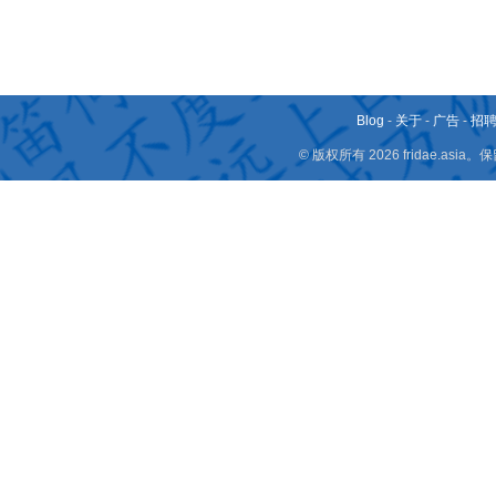
Blog
-
关于
-
广告
-
招
© 版权所有 2026 fridae.a