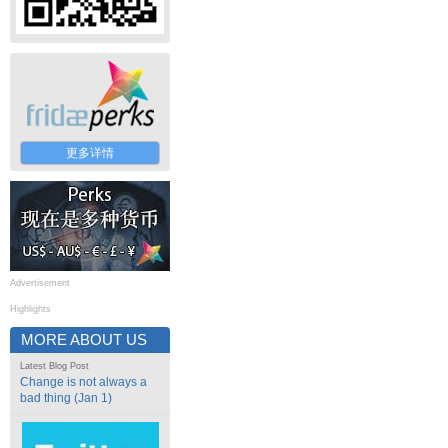
更多详情
Advertisement
Highlights
MORE ABOUT US
Latest Blog Post
Change is not always a
bad thing (Jan 1)