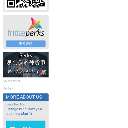
更多详情
Advertisement
Highlights
MORE ABOUT US
Latest Blog Post
Change is not always a
bad thing (Jan 1)