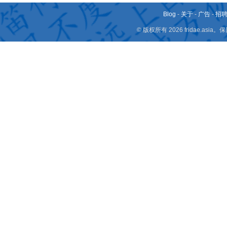
Blog
-
关于
-
广告
-
招
© 版权所有 2026 fridae.a