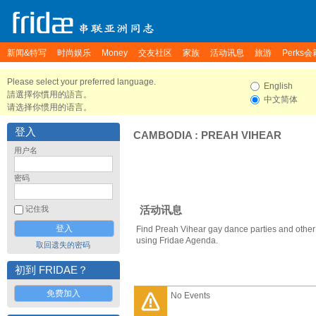
新闻&特写
时尚娱乐
Money
交友社区
家族
活动讯息
旅游
Perks会
Please select your preferred language.
English
請選擇你慣用的語言。
中文简体
请选择你惯用的语言。
登入
CAMBODIA
:
PREAH VIHEAR
用户名
密码
活动讯息
记住我
Find Preah Vihear gay dance parties and other
using Fridae Agenda.
取回遗失的密码
初到 FRIDAE？
免费加入
No Events