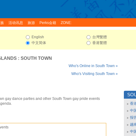
家族
活动讯息
旅游
Perks会籍
ZONE:
English
台灣繁體
中文简体
香港繁體
SLANDS
:
SOUTH TOWN
Who's Online in South Town »
Who's Visiting South Town »
SO
wn gay dance parties and other South Town gay pride events
Agenda.
香
中
报
越南
vents
中