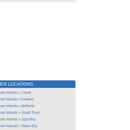
ER LOCATIONS
an Islands
»
Creek
an Islands
»
Eastern
an Islands
»
Midland
an Islands
»
South Town
an Islands
»
Spot Bay
an Islands
»
Stake Bay