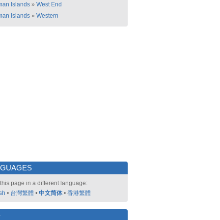
an Islands
»
West End
an Islands
»
Western
NGUAGES
this page in a different language:
sh
•
台灣繁體
•
中文简体
•
香港繁體
好