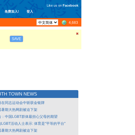
Like us on
Facebook
免费加入!
登入
4,683
SAVE
UTH TOWN NEWS
港在同志运动会中斩获金银牌
国暑期大热网剧被迫下架
告：中国LGBT群体最担心父母的期望
LGBT活动人士表示: 体育是"平等的平台"
国暑期大热网剧被迫下架