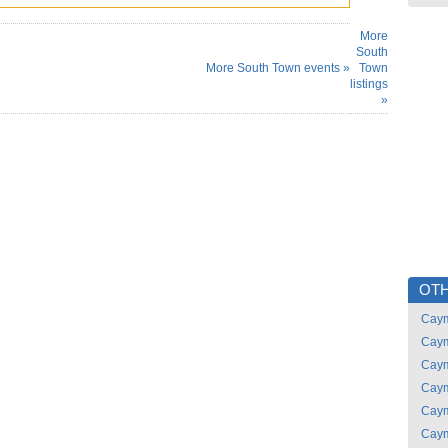
More
South
More South Town events »
Town
listings
»
OTH
Caym
Caym
Caym
Caym
Caym
Caym