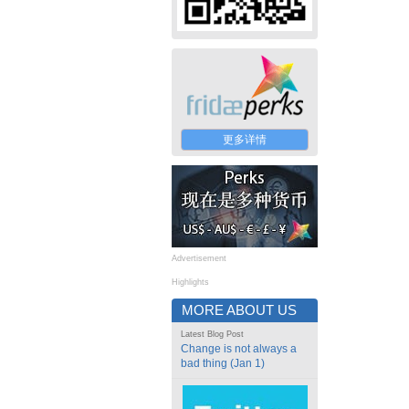
更多详情
Advertisement
Highlights
MORE ABOUT US
Latest Blog Post
Change is not always a
bad thing (Jan 1)