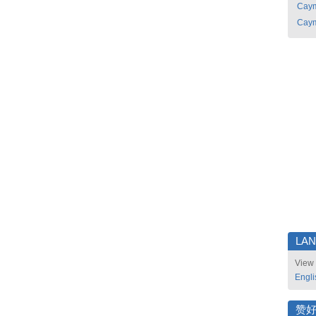
Caym
Caym
LA
View 
Engli
赞