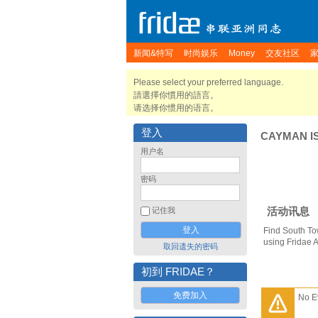
新闻&特写
时尚娱乐
Money
交友社区
Please select your preferred language.
請選擇你慣用的語言。
请选择你惯用的语言。
登入
CAYMAN I
用户名
密码
活动讯息
记住我
Find South To
using Fridae 
取回遗失的密码
初到 FRIDAE？
免费加入
No E