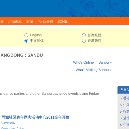
家族
活动讯息
旅游
Perks会籍
ZONE:
English
台灣繁體
中文简体
香港繁體
UANGDONG
:
SANBU
Who's Online in Sanbu »
Who's Visiting Sanbu »
SA
y dance parties and other Sanbu gay pride events using Fridae
香
中
报
同城社区青年同志活动中心2011全年开放
越南
Community
中
Guangzhou
,
China