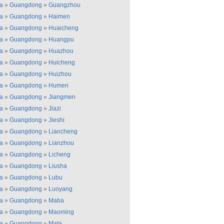
a
»
Guangdong
»
Guangzhou
a
»
Guangdong
»
Haimen
a
»
Guangdong
»
Huaicheng
a
»
Guangdong
»
Huangpu
a
»
Guangdong
»
Huazhou
a
»
Guangdong
»
Huicheng
a
»
Guangdong
»
Huizhou
a
»
Guangdong
»
Humen
a
»
Guangdong
»
Jiangmen
a
»
Guangdong
»
Jiazi
a
»
Guangdong
»
Jieshi
a
»
Guangdong
»
Liancheng
a
»
Guangdong
»
Lianzhou
a
»
Guangdong
»
Licheng
a
»
Guangdong
»
Liusha
a
»
Guangdong
»
Lubu
a
»
Guangdong
»
Luoyang
a
»
Guangdong
»
Maba
a
»
Guangdong
»
Maoming
a
»
Guangdong
»
Mata