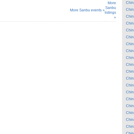
Chin
More
Sanbu
Chin
More Sanbu events »
listings
Chin
»
Chin
Chin
Chin
Chin
Chin
Chin
Chin
Chin
Chin
Chin
Chin
Chin
Chin
Chin
Chin
Chin
Chin