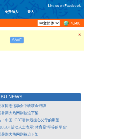
Like us on
Facebook
免费加入!
登入
4,680
SAVE
NBU NEWS
港在同志运动会中斩获金银牌
国暑期大热网剧被迫下架
告：中国LGBT群体最担心父母的期望
LGBT活动人士表示: 体育是"平等的平台"
国暑期大热网剧被迫下架