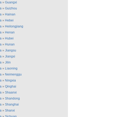
a
»
Guangxi
a
»
Guizhou
a
»
Hainan
a
»
Hebei
a
»
Heilongjiang
a
»
Henan
a
»
Hubei
a
»
Hunan
a
»
Jiangsu
a
»
Jiangxi
a
»
Jilin
a
»
Liaoning
a
»
Neimenggu
a
»
Ningxia
a
»
Qinghai
a
»
Shaanxi
a
»
Shandong
a
»
Shanghai
a
»
Shanxi
a
»
Sichuan