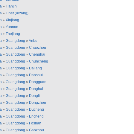
a
»
Tianjin
a
»
Tibet (Xizang)
a
»
Xinjiang
a
»
Yunnan
a
»
Zhejiang
a
»
Guangdong
»
Anbu
a
»
Guangdong
»
Chaozhou
a
»
Guangdong
»
Chenghai
a
»
Guangdong
»
Chuncheng
a
»
Guangdong
»
Daliang
a
»
Guangdong
»
Danshui
a
»
Guangdong
»
Dongguan
a
»
Guangdong
»
Donghai
a
»
Guangdong
»
Dongli
a
»
Guangdong
»
Dongzhen
a
»
Guangdong
»
Ducheng
a
»
Guangdong
»
Encheng
a
»
Guangdong
»
Foshan
a
»
Guangdong
»
Gaozhou