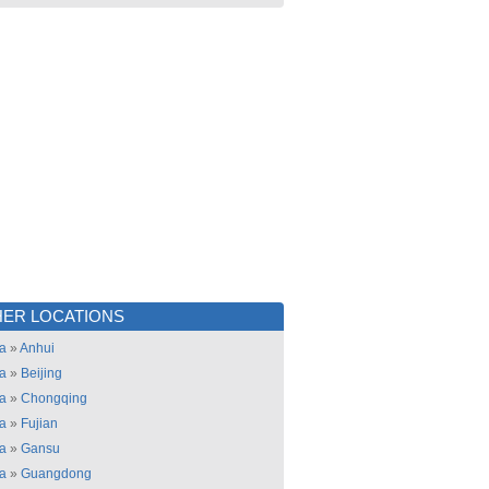
ER LOCATIONS
a
»
Anhui
a
»
Beijing
a
»
Chongqing
a
»
Fujian
a
»
Gansu
a
»
Guangdong