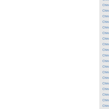
Chin
Chin
Chin
Chin
Chin
Chin
Chin
Chin
Chin
Chin
Chin
Chin
Chin
Chin
Chin
Chin
Chin
Chin
Chin