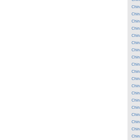
Chin
Chin
Chin
Chin
Chin
Chin
Chin
Chin
Chin
Chin
Chin
Chin
Chin
Chin
Chin
Chin
Chin
Chin
Chin