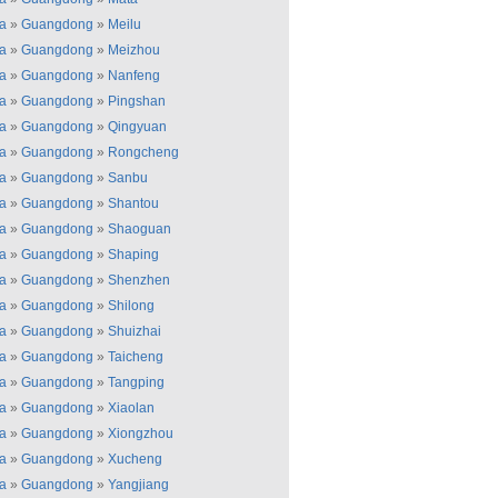
a
»
Guangdong
»
Meilu
a
»
Guangdong
»
Meizhou
a
»
Guangdong
»
Nanfeng
a
»
Guangdong
»
Pingshan
a
»
Guangdong
»
Qingyuan
a
»
Guangdong
»
Rongcheng
a
»
Guangdong
»
Sanbu
a
»
Guangdong
»
Shantou
a
»
Guangdong
»
Shaoguan
a
»
Guangdong
»
Shaping
a
»
Guangdong
»
Shenzhen
a
»
Guangdong
»
Shilong
a
»
Guangdong
»
Shuizhai
a
»
Guangdong
»
Taicheng
a
»
Guangdong
»
Tangping
a
»
Guangdong
»
Xiaolan
a
»
Guangdong
»
Xiongzhou
a
»
Guangdong
»
Xucheng
a
»
Guangdong
»
Yangjiang