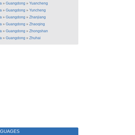
a
»
Guangdong
»
Yuancheng
a
»
Guangdong
»
Yuncheng
a
»
Guangdong
»
Zhanjiang
a
»
Guangdong
»
Zhaoqing
a
»
Guangdong
»
Zhongshan
a
»
Guangdong
»
Zhuhai
NGUAGES