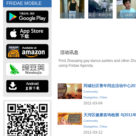
FRIDAE MOBILE
nmy
nmy
花儿一样的少年
花儿一样的少年
ck92
ck92
活动讯息
Find Zhaoqing gay dance parties and other Zh
using Fridae Agenda.
同城社区青年同志活动中心20
Community
Guangzhou
,
China
2011-03-04
天河区健康咨询检测 与201
Community
Guangzhou
,
China
2011-03-12