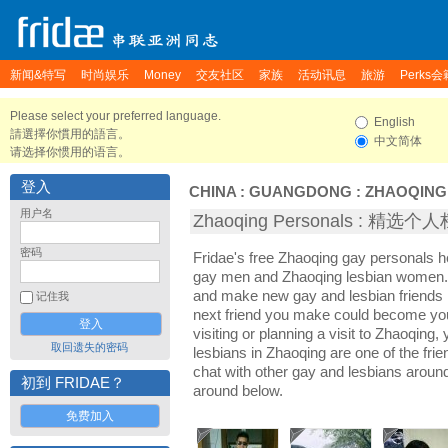
新闻&特写
时尚娱乐
Money
交友社区
家族
活动讯息
旅游
Perks会
Please select your preferred language.
English
請選擇你慣用的語言。
中文简体
请选择你惯用的语言。
登入
CHINA
:
GUANGDONG
:
ZHAOQING
用户名
Zhaoqing Personals : 精选个
密码
Fridae's free Zhaoqing gay personals 
gay men and Zhaoqing lesbian women. I
and make new gay and lesbian friends 
记住我
next friend you make could become yo
visiting or planning a visit to Zhaoqing, 
取回遗失的密码
lesbians in Zhaoqing are one of the frie
chat with other gay and lesbians aroun
初到 FRIDAE？
around below.
免费加入