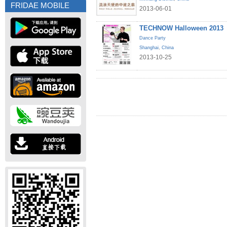
FRIDAE MOBILE
2013-06-01
TECHNOW Halloween 2013
Dance Party
Shanghai
,
China
2013-10-25