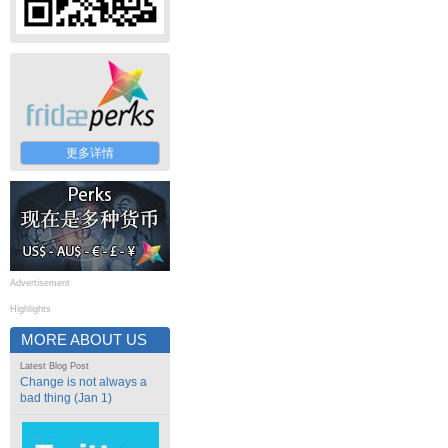
更多详情
Advertisement
Highlights
MORE ABOUT US
Latest Blog Post
Change is not always a
bad thing (Jan 1)