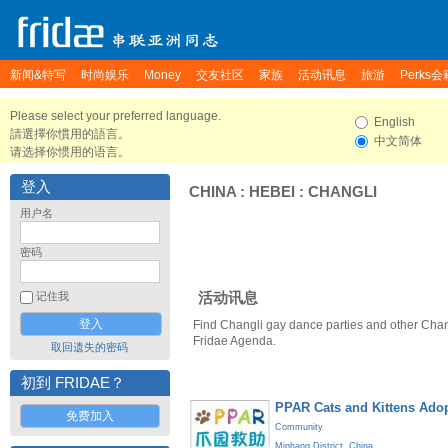
新闻&特写
时尚娱乐
Money
交友社区
家族
活动讯息
旅游
Perks会
Please select your preferred language.
English
請選擇你慣用的語言。
中文简体
请选择你惯用的语言。
登入
CHINA
:
HEBEI
:
CHANGLI
用户名
密码
活动讯息
记住我
Find Changli gay dance parties and other Chan
Fridae Agenda.
取回遗失的密码
初到 FRIDAE？
PPAR Cats and Kittens Ado
免费加入
Community
Minhang District
,
China