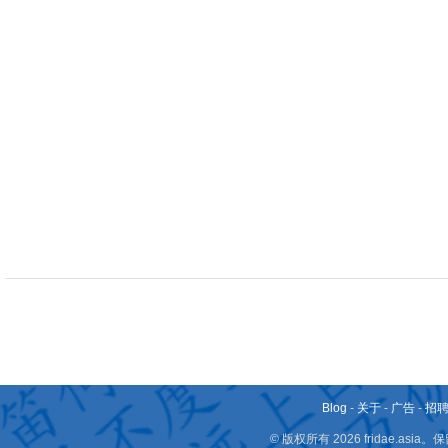
Blog
-
关于
-
广告
-
招
© 版权所有 2026 fridae.a