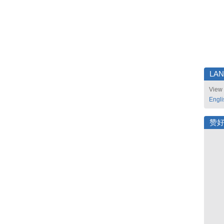
LA
View 
Engli
赞