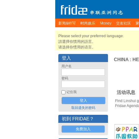
新闻&特写
时尚娱乐
Money
交友社区
Please select your preferred language.
請選擇你慣用的語言。
请选择你惯用的语言。
登入
CHINA
:
HE
用户名
密码
活动讯息
记住我
Find Linshui 
Fridae Agend
取回遗失的密码
初到 FRIDAE？
免费加入