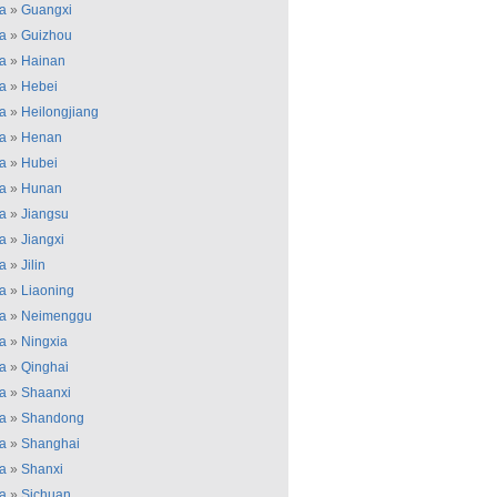
a
»
Guangxi
a
»
Guizhou
a
»
Hainan
a
»
Hebei
a
»
Heilongjiang
a
»
Henan
a
»
Hubei
a
»
Hunan
a
»
Jiangsu
a
»
Jiangxi
a
»
Jilin
a
»
Liaoning
a
»
Neimenggu
a
»
Ningxia
a
»
Qinghai
a
»
Shaanxi
a
»
Shandong
a
»
Shanghai
a
»
Shanxi
a
»
Sichuan