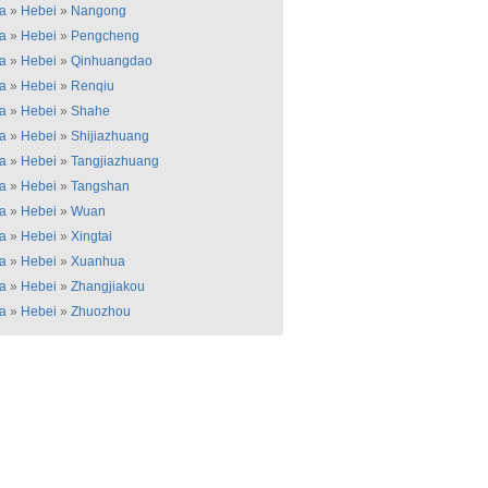
a
»
Hebei
»
Nangong
a
»
Hebei
»
Pengcheng
a
»
Hebei
»
Qinhuangdao
a
»
Hebei
»
Renqiu
a
»
Hebei
»
Shahe
a
»
Hebei
»
Shijiazhuang
a
»
Hebei
»
Tangjiazhuang
a
»
Hebei
»
Tangshan
a
»
Hebei
»
Wuan
a
»
Hebei
»
Xingtai
a
»
Hebei
»
Xuanhua
a
»
Hebei
»
Zhangjiakou
a
»
Hebei
»
Zhuozhou