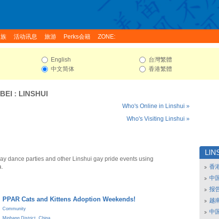
家族
活动讯息
旅游
Perks会籍
ZONE:
English
台灣繁體
中文简体
香港繁體
BEI
:
LINSHUI
Who's Online in Linshui »
Who's Visiting Linshui »
LIN
gay dance parties and other Linshui gay pride events using
a.
香
中
报
PPAR Cats and Kittens Adoption Weekends!
越南
Community
中
Minhang District
,
China