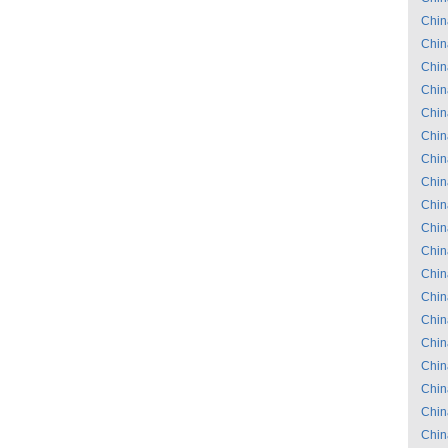
Chin
Chin
Chin
Chin
Chin
Chin
Chin
Chin
Chin
Chin
Chin
Chin
Chin
Chin
Chin
Chin
Chin
Chin
Chin