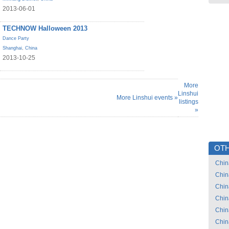
2013-06-01
TECHNOW Halloween 2013
Dance Party
Shanghai
,
China
2013-10-25
More
Linshui
More Linshui events »
listings
»
OTH
Chin
Chin
Chin
Chin
Chin
Chin