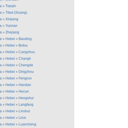
a
»
Tianjin
a
»
Tibet (Xizang)
a
»
Xinjiang
a
»
Yunnan
a
»
Zhejiang
a
»
Hebei
»
Baoding
a
»
Hebei
»
Botou
a
»
Hebei
»
Cangzhou
a
»
Hebei
»
Changli
a
»
Hebei
»
Chengde
a
»
Hebei
»
Dingzhou
a
»
Hebei
»
Fengrun
a
»
Hebei
»
Handan
a
»
Hebei
»
Hecun
a
»
Hebei
»
Hengshui
a
»
Hebei
»
Langfang
a
»
Hebei
»
Linshui
a
»
Hebei
»
Linxi
a
»
Hebei
»
Luancheng