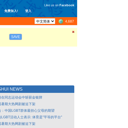
Like us on
Facebook
免费加入!
登入
4,687
SAVE
SHUI NEWS
港在同志运动会中斩获金银牌
国暑期大热网剧被迫下架
告：中国LGBT群体最担心父母的期望
LGBT活动人士表示: 体育是"平等的平台"
国暑期大热网剧被迫下架