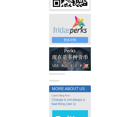
更多详情
Advertisement
Highlights
MORE ABOUT US
Latest Blog Post
Change is not always a
bad thing (Jan 1)