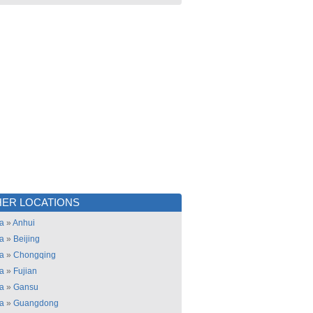
ER LOCATIONS
a
»
Anhui
a
»
Beijing
a
»
Chongqing
a
»
Fujian
a
»
Gansu
a
»
Guangdong