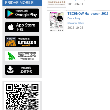
FRIDAE MOBILE
2013-06-01
TECHNOW Halloween 2013
Dance Party
Shanghai
,
China
2013-10-25