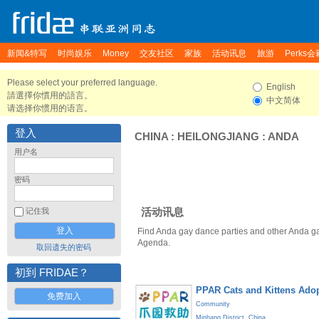
新闻&特写
时尚娱乐
Money
交友社区
家族
活动讯息
旅游
Perks会
Please select your preferred language.
English
請選擇你慣用的語言。
中文简体
请选择你惯用的语言。
登入
CHINA
:
HEILONGJIANG
:
ANDA
用户名
密码
活动讯息
记住我
Find Anda gay dance parties and other Anda ga
Agenda.
取回遗失的密码
初到 FRIDAE？
PPAR Cats and Kittens Ado
免费加入
Community
Minhang District
,
China