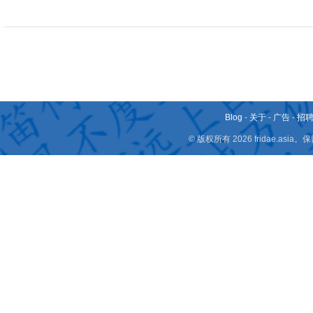
Blog
-
关于
-
广告
-
招
© 版权所有 2026 fridae.a