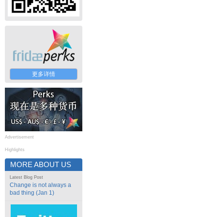
更多详情
Advertisement
Highlights
MORE ABOUT US
Latest Blog Post
Change is not always a
bad thing (Jan 1)