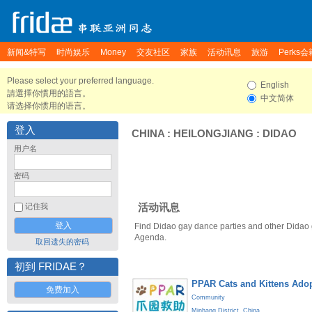
新闻&特写
时尚娱乐
Money
交友社区
家族
活动讯息
旅游
Perks会
Please select your preferred language.
English
請選擇你慣用的語言。
中文简体
请选择你惯用的语言。
登入
CHINA
:
HEILONGJIANG
:
DIDAO
用户名
密码
活动讯息
记住我
Find Didao gay dance parties and other Didao 
Agenda.
取回遗失的密码
初到 FRIDAE？
PPAR Cats and Kittens Ado
免费加入
Community
Minhang District
,
China