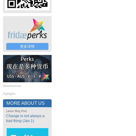
更多详情
Advertisement
Highlights
MORE ABOUT US
Latest Blog Post
Change is not always a
bad thing (Jan 1)