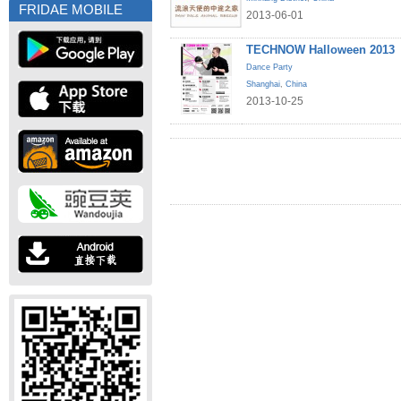
FRIDAE MOBILE
2013-06-01
TECHNOW Halloween 2013
Dance Party
Shanghai
,
China
2013-10-25