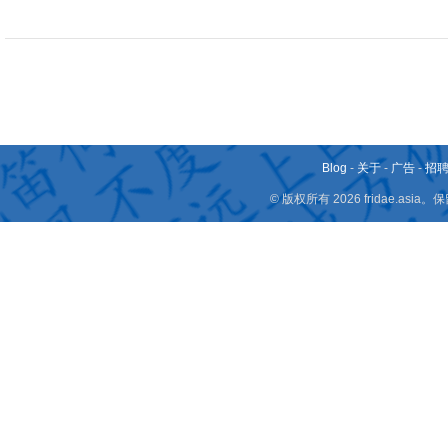
Blog
-
关于
-
广告
-
招
© 版权所有 2026 fridae.a