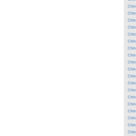
Chin
Chin
Chin
Chin
Chin
Chin
Chin
Chin
Chin
Chin
Chin
Chin
Chin
Chin
Chin
Chin
Chin
Chin
Chin