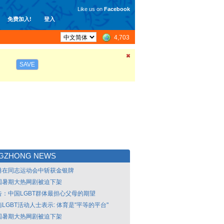
Like us on
Facebook
免费加入!
登入
4,703
SAVE
NGZHONG NEWS
港在同志运动会中斩获金银牌
国暑期大热网剧被迫下架
告：中国LGBT群体最担心父母的期望
LGBT活动人士表示: 体育是"平等的平台"
国暑期大热网剧被迫下架