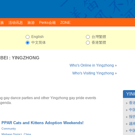
家族
活动讯息
旅游
Perks会籍
ZONE:
English
台灣繁體
中文简体
香港繁體
BEI
:
YINGZHONG
Who's Online in Yingzhong »
Who's Visiting Yingzhong »
YI
g gay dance parties and other Yingzhong gay pride events
Agenda.
香
中
报
PPAR Cats and Kittens Adoption Weekends!
越南
Community
中
Minhang District
,
China