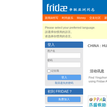
新闻&特写
时尚娱乐
Money
交友社区
Please select your preferred language.
請選擇你慣用的語言。
请选择你惯用的语言。
登入
CHINA
:
HU
用户名
密码
活动讯息
记住我
Find Yingzhon
using Fridae 
取回遗失的密码
初到 FRIDAE？
免费加入