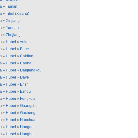
a
»
Tianjin
a
»
Tibet (Xizang)
a
»
Xinjiang
a
»
Yunnan
a
»
Zhejiang
a
»
Hubei
»
Anlu
a
»
Hubei
»
Buhe
a
»
Hubei
»
Caidian
a
»
Hubei
»
Caohe
a
»
Hubei
»
Danjiangkou
a
»
Hubei
»
Daye
a
»
Hubei
»
Enshi
a
»
Hubei
»
Ezhou
a
»
Hubei
»
Fengkou
a
»
Hubei
»
Guangshui
a
»
Hubei
»
Gucheng
a
»
Hubei
»
Hanchuan
a
»
Hubei
»
Hongan
a
»
Hubei
»
Honghu