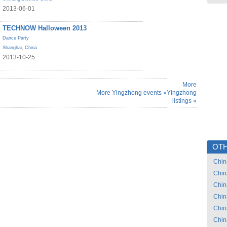
2013-06-01
TECHNOW Halloween 2013
Dance Party
Shanghai
,
China
2013-10-25
More
More Yingzhong events »
Yingzhong
listings »
OTH
Chin
Chin
Chin
Chin
Chin
Chin