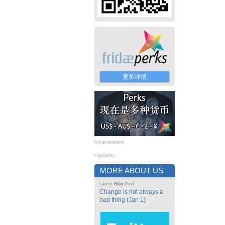
更多详情
Advertisement
Highlights
MORE ABOUT US
Latest Blog Post
Change is not always a
bad thing (Jan 1)