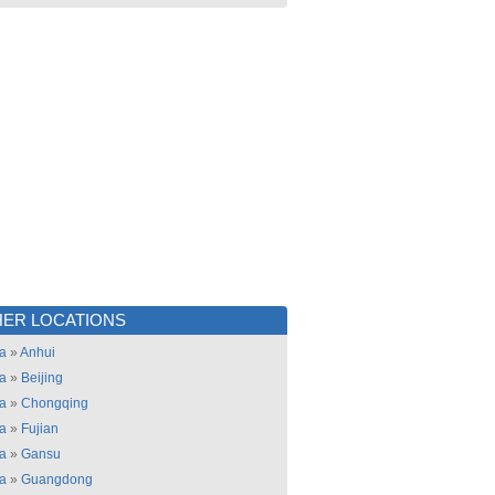
ER LOCATIONS
a
»
Anhui
a
»
Beijing
a
»
Chongqing
a
»
Fujian
a
»
Gansu
a
»
Guangdong