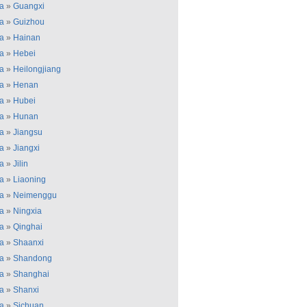
a
»
Guangxi
a
»
Guizhou
a
»
Hainan
a
»
Hebei
a
»
Heilongjiang
a
»
Henan
a
»
Hubei
a
»
Hunan
a
»
Jiangsu
a
»
Jiangxi
a
»
Jilin
a
»
Liaoning
a
»
Neimenggu
a
»
Ningxia
a
»
Qinghai
a
»
Shaanxi
a
»
Shandong
a
»
Shanghai
a
»
Shanxi
a
»
Sichuan