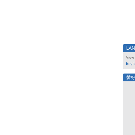
LA
View 
Engli
赞